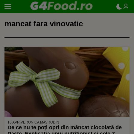
mancat fara vinovatie
10 APR.
VERONICA MAVRODIN
De ce nu te poți opri din mâncat ciocolată de
Paște. Explicația unui nutriționist și cele 7