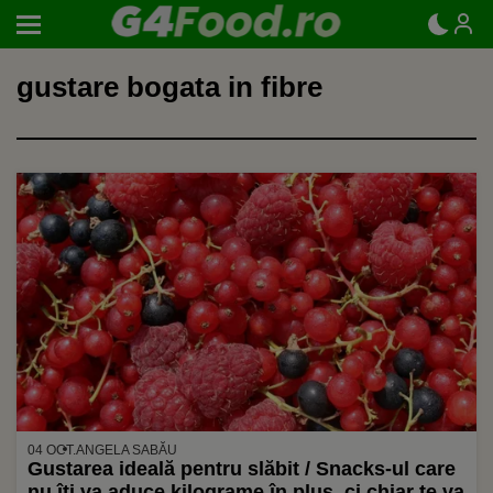
gustare bogata in fibre
04 OCT.
ANGELA SABĂU
Gustarea ideală pentru slăbit / Snacks-ul care
nu îți va aduce kilograme în plus, ci chiar te va