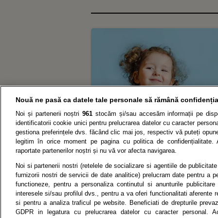
Nouă ne pasă ca datele tale personale să rămână confidenția
Noi și partenerii noștri
961
stocăm și/sau accesăm informații pe dispo
identificatorii cookie unici pentru prelucrarea datelor cu caracter person
gestiona preferințele dvs. făcând clic mai jos, respectiv vă puteți opune 
legitim în orice moment pe pagina cu politica de confidențialitate. 
raportate partenerilor noștri și nu vă vor afecta navigarea.
Noi si partenerii nostri (retelele de socializare si agentiile de publicita
P
furnizorii nostri de servicii de date analitice) prelucram date pentru a p
functioneze, pentru a personaliza continutul si anunturile publicitare
interesele si/sau profilul dvs., pentru a va oferi functionalitati aferente r
si pentru a analiza traficul pe website. Beneficiati de drepturile preva
Citarea se poate face în limita a 250 de semne. Nici o instituţ
GDPR in legatura cu prelucrarea datelor cu caracter personal. Ac