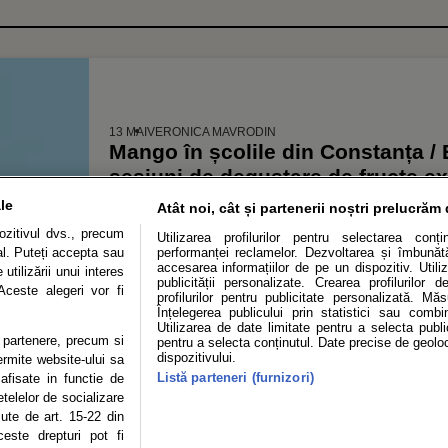
13 MAI
VERONICA MAVRODIN
Mango în școlile din Constanța / E
sesiuni de degustare de fructe ex
le
Atât noi, cât și partenerii noștri prelucrăm 
zitivul dvs., precum
Utilizarea profilurilor pentru selectarea conț
al. Puteți accepta sau
performanței reclamelor. Dezvoltarea și îmbunătăț
accesarea informațiilor de pe un dispozitiv. Utiliz
utilizării unui interes
publicității personalizate. Crearea profilurilor 
Aceste alegeri vor fi
profilurilor pentru publicitate personalizată. Mă
Înțelegerea publicului prin statistici sau combi
Utilizarea de date limitate pentru a selecta public
te partenere, precum si
pentru a selecta conținutul. Date precise de geoloc
OLITICĂ DE CONFIDENȚIALITATE
DESPRE NOI
MODIFICĂ PREFERINȚE COOKI
dispozitivului.
Modifică Setările Cookie
ermite website-ului sa
Listă parteneri (furnizori)
 afisate in functie de
etelelor de socializare
copyright © 2026
zute de art. 15-22 din
ie sau persoană (site-uri, instituţii mass-media, firme de monitorizare) nu poate rep
este drepturi pot fi
Autor.