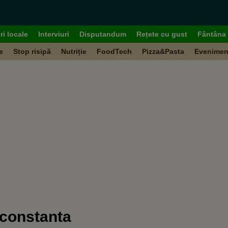
ri locale
Interviuri
Disputandum
Rețete cu gust
Fântâna 
e
Stop risipă
Nutriție
FoodTech
Pizza&Pasta
Evenimen
 constanta