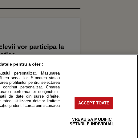
levii vor participa la
otice
datele pentru a oferi:
inutului personalizat. Măsurarea
irea serviciilor. Stocarea și/sau
area profilurilor pentru selectarea
de conținut personalizat. Crearea
surarea performanței conținutului.
nații de date din surse diferite.
itatea. Utilizarea datelor limitate
ACCEPT TOATE
ație și identificarea prin scanarea
ES
VREAU SA MODIFIC
SETARILE INDIVIDUAL
roduce integral scrierile publicistice purtătoare de Drepturi de