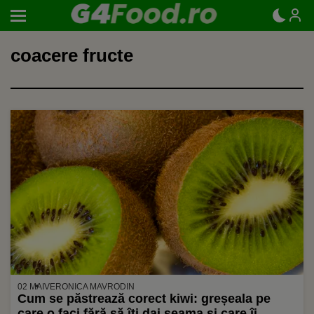
coacere fructe
02 MAI
VERONICA MAVRODIN
Cum se păstrează corect kiwi: greșeala pe
care o faci fără să îți dai seama și care îi