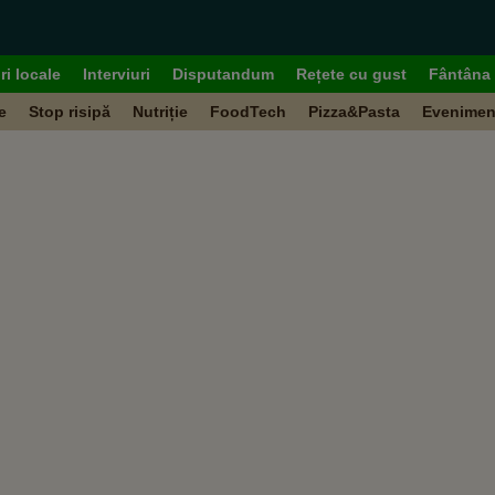
ri locale
Interviuri
Disputandum
Rețete cu gust
Fântâna 
e
Stop risipă
Nutriție
FoodTech
Pizza&Pasta
Evenimen