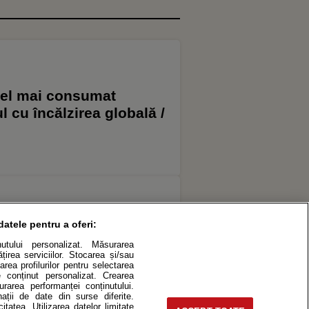
 Cel mai consumat
 cu încălzirea globală /
datele pentru a oferi:
eea ce lipsește acum în
inutului personalizat. Măsurarea
/ Există modele care
irea serviciilor. Stocarea și/sau
 ale secetei/ Pierderile
area profilurilor pentru selectarea
de conținut personalizat. Crearea
anual din inundații
surarea performanței conținutului.
nații de date din surse diferite.
itatea. Utilizarea datelor limitate