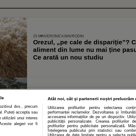
25 MAI
VERONICA MAVRODIN
Orezul, „pe cale de dispariție”?
aliment din lume nu mai ține pasul
Ce arată un nou studiu
20 SEPT.
IOANA MOROVAN
1
le
Atât noi, cât și partenerii noștri prelucrăm 
Experți în gestionarea apelor: „C
zitivul dvs., precum
Utilizarea profilurilor pentru selectarea conț
România este acțiunea imediată”
al. Puteți accepta sau
performanței reclamelor. Dezvoltarea și îmbunătăț
pot atenua efectele inundațiilor și
accesarea informațiilor de pe un dispozitiv. Utiliz
utilizării unui interes
publicității personalizate. Crearea profilurilor 
Aceste alegeri vor fi
anuale estimate: 2 miliarde euro 
profilurilor pentru publicitate personalizată. Mă
Înțelegerea publicului prin statistici sau combi
Utilizarea de date limitate pentru a selecta public