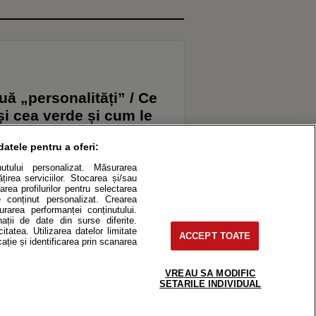
ă „personalități” / Ce
 și cea verde și cum le
ntru supe, salate, stir-
datele pentru a oferi:
inutului personalizat. Măsurarea
irea serviciilor. Stocarea și/sau
area profilurilor pentru selectarea
de conținut personalizat. Crearea
surarea performanței conținutului.
nații de date din surse diferite.
itatea. Utilizarea datelor limitate
ACCEPT TOATE
ație și identificarea prin scanarea
ES
VREAU SA MODIFIC
SETARILE INDIVIDUAL
roduce integral scrierile publicistice purtătoare de Drepturi de