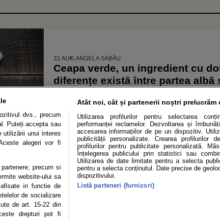
31 AUG.
ANGELA SABĂU
Ceapa verde, un ingredient cu dou
diferențe există între partea albă
folosim corect în rețete variate pe
le
Atât noi, cât și partenerii noștri prelucrăm 
fry și alte preparate aromate
zitivul dvs., precum
Utilizarea profilurilor pentru selectarea conț
al. Puteți accepta sau
performanței reclamelor. Dezvoltarea și îmbunătăț
accesarea informațiilor de pe un dispozitiv. Utiliz
utilizării unui interes
publicității personalizate. Crearea profilurilor 
Aceste alegeri vor fi
profilurilor pentru publicitate personalizată. Mă
Înțelegerea publicului prin statistici sau combi
Utilizarea de date limitate pentru a selecta public
te partenere, precum si
pentru a selecta conținutul. Date precise de geoloc
OLITICĂ DE CONFIDENȚIALITATE
DESPRE NOI
MODIFICĂ PREFERINȚE COOKI
dispozitivului.
Modifică Setările Cookie
ermite website-ului sa
Listă parteneri (furnizori)
 afisate in functie de
etelelor de socializare
copyright © 2026
zute de art. 15-22 din
ie sau persoană (site-uri, instituţii mass-media, firme de monitorizare) nu poate rep
este drepturi pot fi
Autor.