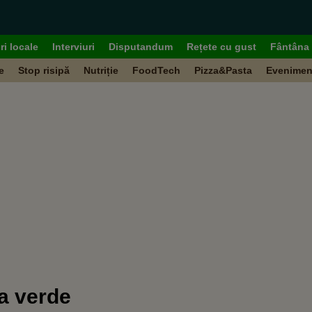
ri locale
Interviuri
Disputandum
Rețete cu gust
Fântâna 
e
Stop risipă
Nutriție
FoodTech
Pizza&Pasta
Evenimen
a verde