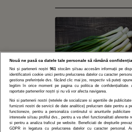
Nouă ne pasă ca datele tale personale să rămână confidenția
Noi și partenerii noștri
961
stocăm și/sau accesăm informații pe dispo
identificatorii cookie unici pentru prelucrarea datelor cu caracter person
gestiona preferințele dvs. făcând clic mai jos, respectiv vă puteți opune 
legitim în orice moment pe pagina cu politica de confidențialitate. 
raportate partenerilor noștri și nu vă vor afecta navigarea.
Noi si partenerii nostri (retelele de socializare si agentiile de publicita
P
furnizorii nostri de servicii de date analitice) prelucram date pentru a p
functioneze, pentru a personaliza continutul si anunturile publicitare
interesele si/sau profilul dvs., pentru a va oferi functionalitati aferente r
si pentru a analiza traficul pe website. Beneficiati de drepturile preva
Citarea se poate face în limita a 250 de semne. Nici o instituţ
GDPR in legatura cu prelucrarea datelor cu caracter personal. Ac