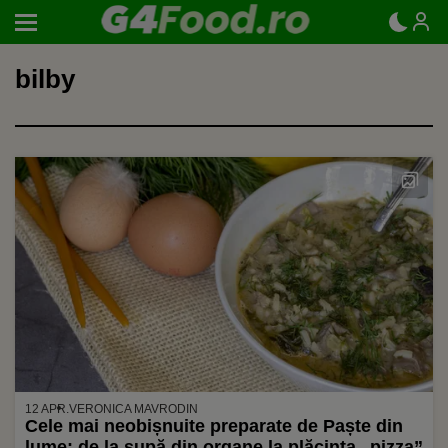
bilby
12 APR.
VERONICA MAVRODIN
Cele mai neobișnuite preparate de Paște din
lume: de la supă din organe la plăcinta „pizza”