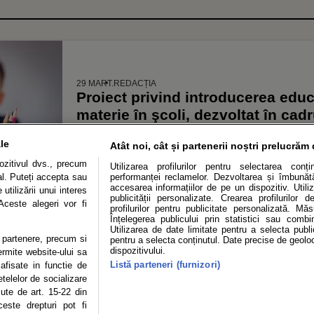
29 MART.
REDACȚIA
Proiect privind introducerea educa
materie în şcoli, dezvoltat în cad
pentru Sport
le
Atât noi, cât și partenerii noștri prelucrăm 
zitivul dvs., precum
Utilizarea profilurilor pentru selectarea conț
al. Puteți accepta sau
performanței reclamelor. Dezvoltarea și îmbunătăț
accesarea informațiilor de pe un dispozitiv. Utiliz
utilizării unui interes
publicității personalizate. Crearea profilurilor 
Aceste alegeri vor fi
profilurilor pentru publicitate personalizată. Mă
Înțelegerea publicului prin statistici sau combi
Utilizarea de date limitate pentru a selecta public
te partenere, precum si
pentru a selecta conținutul. Date precise de geoloc
OLITICĂ DE CONFIDENȚIALITATE
DESPRE NOI
MODIFICĂ PREFERINȚE COOKI
dispozitivului.
Modifică Setările Cookie
ermite website-ului sa
Listă parteneri (furnizori)
 afisate in functie de
etelelor de socializare
copyright © 2026
zute de art. 15-22 din
ie sau persoană (site-uri, instituţii mass-media, firme de monitorizare) nu poate rep
este drepturi pot fi
Autor.