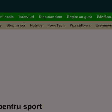
ri locale
Interviuri
Disputandum
Rețete cu gust
Fântâna 
e
Stop risipă
Nutriție
FoodTech
Pizza&Pasta
Evenimen
pentru sport