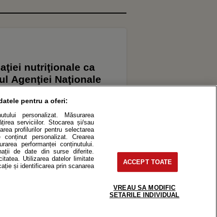
ţiei nutriţionale ca
rul Agenţiei Naţionale
datele pentru a oferi:
inutului personalizat. Măsurarea
irea serviciilor. Stocarea și/sau
area profilurilor pentru selectarea
de conținut personalizat. Crearea
surarea performanței conținutului.
nații de date din surse diferite.
itatea. Utilizarea datelor limitate
ACCEPT TOATE
ație și identificarea prin scanarea
ES
VREAU SA MODIFIC
SETARILE INDIVIDUAL
roduce integral scrierile publicistice purtătoare de Drepturi de