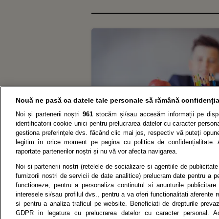
Nouă ne pasă ca datele tale personale să rămână confidenția
Noi și partenerii noștri
961
stocăm și/sau accesăm informații pe dispo
identificatorii cookie unici pentru prelucrarea datelor cu caracter person
gestiona preferințele dvs. făcând clic mai jos, respectiv vă puteți opune 
legitim în orice moment pe pagina cu politica de confidențialitate. 
raportate partenerilor noștri și nu vă vor afecta navigarea.
Noi si partenerii nostri (retelele de socializare si agentiile de publicita
P
furnizorii nostri de servicii de date analitice) prelucram date pentru a p
functioneze, pentru a personaliza continutul si anunturile publicitare
interesele si/sau profilul dvs., pentru a va oferi functionalitati aferente r
si pentru a analiza traficul pe website. Beneficiati de drepturile preva
Citarea se poate face în limita a 250 de semne. Nici o instituţ
GDPR in legatura cu prelucrarea datelor cu caracter personal. Ac