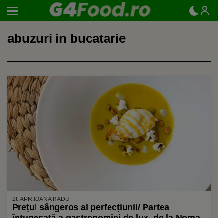
abuzuri in bucatarie
28 APR.
IOANA RADU
Prețul sângeros al perfecțiunii/ Partea
întunecată a gastronomiei de lux, de la Noma