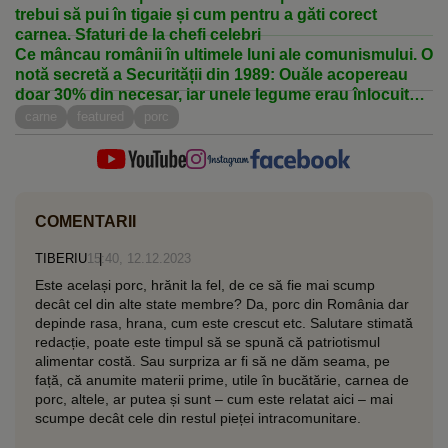
trebui să pui în tigaie și cum pentru a găti corect
carnea. Sfaturi de la chefi celebri
Ce mâncau românii în ultimele luni ale comunismului. O
notă secretă a Securității din 1989: Ouăle acopereau
doar 30% din necesar, iar unele legume erau înlocuite
cu oase
carne
featured
porc
COMENTARII
TIBERIU
15:40, 12.12.2023
Este același porc, hrănit la fel, de ce să fie mai scump
decât cel din alte state membre? Da, porc din România dar
depinde rasa, hrana, cum este crescut etc. Salutare stimată
redacție, poate este timpul să se spună că patriotismul
alimentar costă. Sau surpriza ar fi să ne dăm seama, pe
față, că anumite materii prime, utile în bucătărie, carnea de
porc, altele, ar putea și sunt – cum este relatat aici – mai
scumpe decât cele din restul pieței intracomunitare.