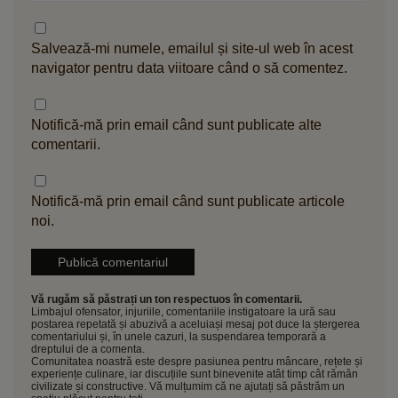
Salvează-mi numele, emailul și site-ul web în acest
navigator pentru data viitoare când o să comentez.
Notifică-mă prin email când sunt publicate alte
comentarii.
Notifică-mă prin email când sunt publicate articole
noi.
Vă rugăm să păstrați un ton respectuos în comentarii.
Limbajul ofensator, injuriile, comentariile instigatoare la ură sau
postarea repetată și abuzivă a aceluiași mesaj pot duce la ștergerea
comentariului și, în unele cazuri, la suspendarea temporară a
dreptului de a comenta.
Comunitatea noastră este despre pasiunea pentru mâncare, rețete și
experiențe culinare, iar discuțiile sunt binevenite atât timp cât rămân
civilizate și constructive. Vă mulțumim că ne ajutați să păstrăm un