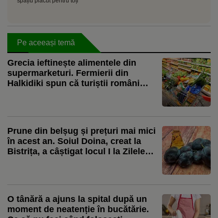
spațiu plăcut pentru toți
Pe aceeași temă
Grecia ieftinește alimentele din
supermarketuri. Fermierii din
Halkidiki spun că turiștii români
cumpără mult ulei de măsline
Prune din belșug și prețuri mai mici
în acest an. Soiul Doina, creat la
Bistrița, a câștigat locul I la Zilele
Prunului”
O tânără a ajuns la spital după un
moment de neatenție în bucătărie.