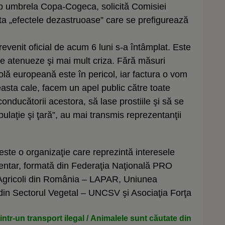
sub umbrela Copa-Cogeca, solicită Comisiei
ta „efectele dezastruoase” care se prefigurează
evenit oficial de acum 6 luni s-a întâmplat. Este
se atenueze şi mai mult criza. Fără măsuri
olă europeană este în pericol, iar factura o vom
easta cale, facem un apel public către toate
onducătorii acestora, să lase prostiile şi să se
ulaţie şi ţară”, au mai transmis reprezentanţii
este o organizaţie care reprezintă interesele
mentar, formată din Federaţia Naţională PRO
 Agricoli din România – LAPAR, Uniunea
in Sectorul Vegetal – UNCSV şi Asociaţia Forţa
ntr-un transport ilegal / Animalele sunt căutate din