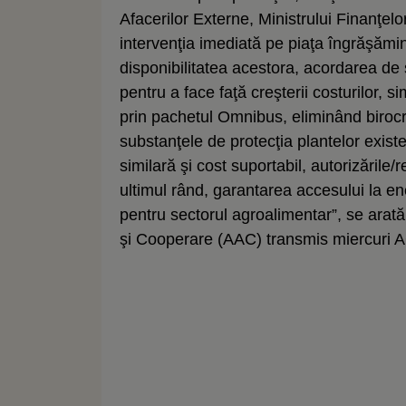
Afacerilor Externe, Ministrului Finanţelor 
intervenţia imediată pe piaţa îngrăşămint
disponibilitatea acestora, acordarea de s
pentru a face faţă creşterii costurilor, s
prin pachetul Omnibus, eliminând biroc
substanţele de protecţia plantelor existe
similară şi cost suportabil, autorizările/r
ultimul rând, garantarea accesului la ene
pentru sectorul agroalimentar”, se arată
şi Cooperare (AAC) transmis miercur