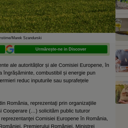
stime/Marek Szandurski
Urmărește-ne in Discover
ente ale autorităților și ale Comisiei Europene, în
 la îngrășăminte, combustibil și energie pun
fermieri reduc inputurile sau suprafețele
din România, reprezentaţi prin organizaţiile
i Cooperare (…) solicităm public tuturor
i reprezentanţei Comisiei Europene în România,
i României, Premierului României, Ministrei