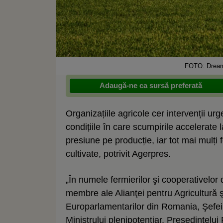
FOTO: Dream
Adaugă-ne ca sursă preferată
Organizațiile agricole cer intervenții urg
condițiile în care scumpirile accelerate
presiune pe producție, iar tot mai mulți 
cultivate, potrivit Agerpres.
„În numele fermierilor şi cooperativelor 
membre ale Alianţei pentru Agricultură ş
Europarlamentarilor din Romania, Şefe
Ministrului plenipotenţiar, Preşedintelu