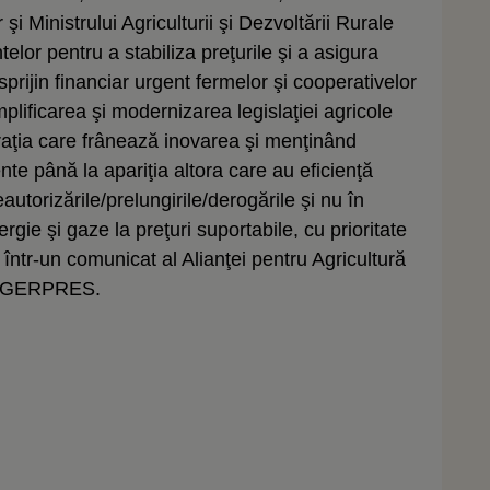
şi Ministrului Agriculturii şi Dezvoltării Rurale
elor pentru a stabiliza preţurile şi a asigura
prijin financiar urgent fermelor şi cooperativelor
implificarea şi modernizarea legislaţiei agricole
raţia care frânează inovarea şi menţinând
nte până la apariţia altora care au eficienţă
eautorizările/prelungirile/derogările şi nu în
rgie şi gaze la preţuri suportabile, cu prioritate
 într-un comunicat al Alianţei pentru Agricultură
i AGERPRES.