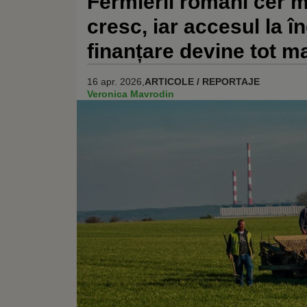
Fermierii români cer m
cresc, iar accesul la î
finanțare devine tot mai
16 apr. 2026,
ARTICOLE / REPORTAJE
Veronica Mavrodin