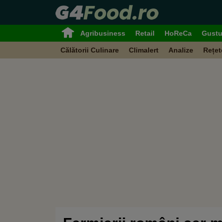
Agribusiness
Retail
HoReCa
Gustu
Călătorii Culinare
Climalert
Analize
Rețet