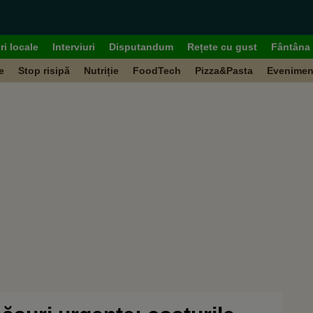
ri locale
Interviuri
Disputandum
Rețete cu gust
Fântâna 
e
Stop risipă
Nutriție
FoodTech
Pizza&Pasta
Evenimen