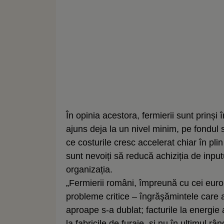
În opinia acestora, fermierii sunt prinși î
ajuns deja la un nivel minim, pe fondul st
ce costurile cresc accelerat chiar în plin
sunt nevoiți să reducă achiziția de input
organizația.
„Fermierii români, împreună cu cei eu
probleme critice – îngrăşămintele care a
aproape s-a dublat; facturile la energie
la fabricile de furaje, şi nu în ultimul râ