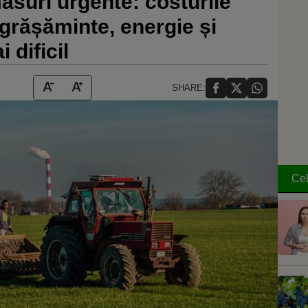
ăsuri urgente: costurile
ngrășăminte, energie și
 dificil
SHARE:
Cel