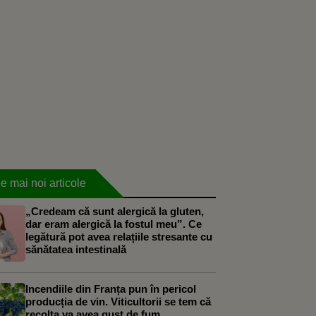
e mai noi articole
„Credeam că sunt alergică la gluten,
dar eram alergică la fostul meu”. Ce
legătură pot avea relațiile stresante cu
sănătatea intestinală
Incendiile din Franța pun în pericol
producția de vin. Viticultorii se tem că
recolta va avea gust de fum