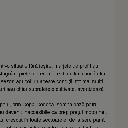
ntr-o situație fără ieșire: marjele de profit au
agnării piețelor cerealiere din ultimii ani, în timp
 sezon agricol. În aceste condiții, tot mai mulți
uri sau chiar suprafețele cultivate, avertizează
ropeni, prin Copa-Cogeca, semnalează patru
u devenit inaccesibile ca preţ; preţul motorinei,
 au crescut în toate sectoarele, de la sere până
nd, cel mai grav lucru este ca întregul lanţ de