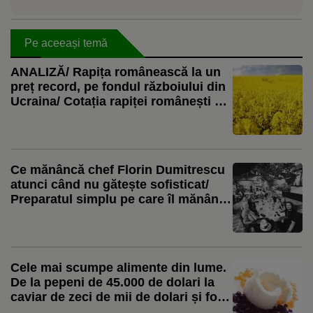
Pe aceeași temă
ANALIZĂ/ Rapița românească la un
preț record, pe fondul războiului din
Ucraina/ Cotația rapiței românești a
urcat la 544 de euro pe tonă! UE și
Polonia, cumpărători de top!
Ce mănâncă chef Florin Dumitrescu
atunci când nu gătește sofisticat/
Preparatul simplu pe care îl mănâncă
cu mâna!/ „Cred că dovada supremă
de iubire este să mâncăm toți din
aceeași farfurie”
Cele mai scumpe alimente din lume.
De la pepeni de 45.000 de dolari la
caviar de zeci de mii de dolari și foiță
de aur