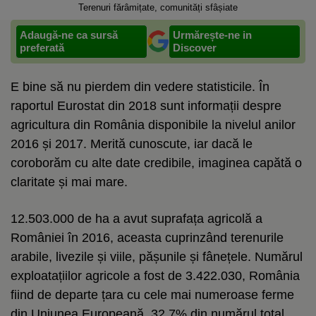
Terenuri fărâmițate, comunități sfâșiate
Adaugă-ne ca sursă
Urmărește-ne in
preferată
Discover
E bine să nu pierdem din vedere statisticile. În
raportul Eurostat din 2018 sunt informații despre
agricultura din România disponibile la nivelul anilor
2016 și 2017. Merită cunoscute, iar dacă le
coroborăm cu alte date credibile, imaginea capătă o
claritate și mai mare.
12.503.000 de ha a avut suprafața agricolă a
României în 2016, aceasta cuprinzând terenurile
arabile, livezile și viile, pășunile și fânețele. Numărul
exploatațiilor agricole a fost de 3.422.030, România
fiind de departe țara cu cele mai numeroase ferme
din Uniunea Europeană, 32,7% din numărul total