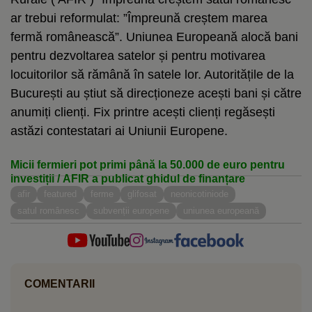
ar trebui reformulat: ”Împreună creștem marea
fermă românească”. Uniunea Europeană alocă bani
pentru dezvoltarea satelor și pentru motivarea
locuitorilor să rămână în satele lor. Autoritățile de la
București au știut să direcționeze acești bani și către
anumiți clienți. Fix printre acești clienți regăsești
astăzi contestatari ai Uniunii Europene.
Micii fermieri pot primi până la 50.000 de euro pentru
investiții / AFIR a publicat ghidul de finanțare
afir
featured
ferme
glifosat
neonicotiniode
satul românesc
subvenții europene
uniunea europeană
COMENTARII