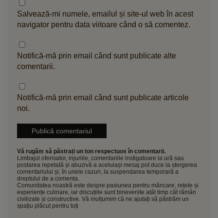
Salvează-mi numele, emailul și site-ul web în acest
navigator pentru data viitoare când o să comentez.
Notifică-mă prin email când sunt publicate alte
comentarii.
Notifică-mă prin email când sunt publicate articole
noi.
Vă rugăm să păstrați un ton respectuos în comentarii.
Limbajul ofensator, injuriile, comentariile instigatoare la ură sau
postarea repetată și abuzivă a aceluiași mesaj pot duce la ștergerea
comentariului și, în unele cazuri, la suspendarea temporară a
dreptului de a comenta.
Comunitatea noastră este despre pasiunea pentru mâncare, rețete și
experiențe culinare, iar discuțiile sunt binevenite atât timp cât rămân
civilizate și constructive. Vă mulțumim că ne ajutați să păstrăm un
spațiu plăcut pentru toți