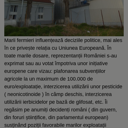
Marii fermieri influențează deciziile politice, mai ales
în ce privește relația cu Uniunea Europeană. În
toate marile dosare, reprezentanții României s-au
exprimat sau au votat împotriva unor inițiative
europene care vizau: plafonarea subvențiilor
agricole la un maximum de 100.000 de
euro/exploatație, interzicerea utilizării unor pesticide
( neonicotinoide ) în câmp deschis, interzicerea
utilizării ierbicidelor pe bază de glifosat, etc. Îi
regăsim pe anumiți decidenți români ( din guvern,
din foruri științifice, din parlamentul european)
susținând poziții favorabile marilor exploatații