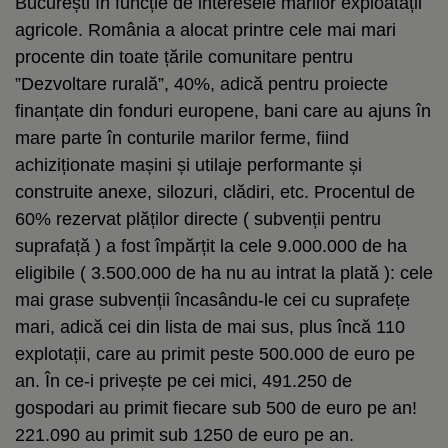
București în funcție de interesele marilor exploatații
agricole. România a alocat printre cele mai mari
procente din toate țările comunitare pentru
”Dezvoltare rurală”, 40%, adică pentru proiecte
finanțate din fonduri europene, bani care au ajuns în
mare parte în conturile marilor ferme, fiind
achiziționate mașini și utilaje performante și
construite anexe, silozuri, clădiri, etc. Procentul de
60% rezervat plăților directe ( subvenții pentru
suprafață ) a fost împărțit la cele 9.000.000 de ha
eligibile ( 3.500.000 de ha nu au intrat la plată ): cele
mai grase subvenții încasându-le cei cu suprafețe
mari, adică cei din lista de mai sus, plus încă 110
explotații, care au primit peste 500.000 de euro pe
an. În ce-i privește pe cei mici, 491.250 de
gospodari au primit fiecare sub 500 de euro pe an!
221.090 au primit sub 1250 de euro pe an.