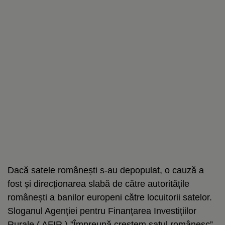
Dacă satele românești s-au depopulat, o cauză a
fost și direcționarea slabă de către autoritățile
românești a banilor europeni către locuitorii satelor.
Sloganul Agenției pentru Finanțarea Investițiilor
Rurale ( AFIR ) ”Împreună creștem satul românesc”