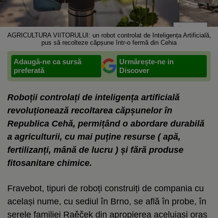
AGRICULTURA VIITORULUI: un robot controlat de Inteligența Artificială,
pus să recolteze căpșune într-o fermă din Cehia
Adaugă-ne ca sursă
Urmărește-ne in
preferată
Discover
Roboții controlați de inteligența artificială
revoluționează recoltarea căpșunelor în
Republica Cehă, permițând o abordare durabilă
a agriculturii, cu mai puține resurse ( apă,
fertilizanți, mână de lucru ) și fără produse
fitosanitare chimice.
Fravebot, tipuri de roboți construiți de compania cu
același nume, cu sediul în Brno, se află în probe, în
serele familiei Raěček din apropierea aceluiași oraș