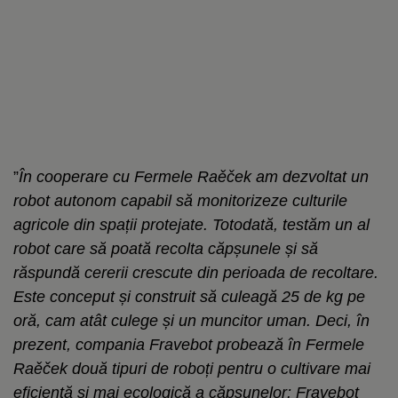
”
În cooperare cu Fermele Raěček am dezvoltat un
robot autonom capabil să monitorizeze culturile
agricole din spații protejate. Totodată, testăm un al
robot care să poată recolta căpșunele și să
răspundă cererii crescute din perioada de recoltare.
Este conceput și construit să culeagă 25 de kg pe
oră, cam atât culege și un muncitor uman. Deci, în
prezent, compania Fravebot probează în Fermele
Raěček două tipuri de roboți pentru o cultivare mai
eficientă și mai ecologică a căpșunelor: Fravebot