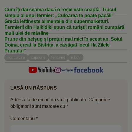
Cum îți dai seama dacă o roșie este coaptă. Trucul
simplu al unui fermier: „Culoarea te poate păcăli”
Grecia ieftinește alimentele din supermarketuri.
Fermierii din Halkidiki spun că turiștii români cumpără
mult ulei de măsline
Prune din belșug și prețuri mai mici în acest an. Soiul
Doina, creat la Bistrița, a câștigat locul I la Zilele
Prunului”
agricultură
căpșune
featured
roboți
LASĂ UN RĂSPUNS
Adresa ta de email nu va fi publicată.
Câmpurile
obligatorii sunt marcate cu
*
Comentariu
*