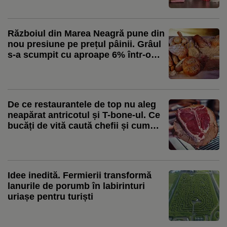
Războiul din Marea Neagră pune din
nou presiune pe prețul pâinii. Grâul
s-a scumpit cu aproape 6% într-o
lună, iar mărfurile sunt redirecționate
spre Constanța
De ce restaurantele de top nu aleg
neapărat antricotul și T-bone-ul. Ce
bucăți de vită caută chefii și cum
transformă pieptul sau obrajii în
preparate spectaculoase. Ștefan
Bărbulescu: „Cei care sunt de top
preferă provocarea asta”
Idee inedită. Fermierii transformă
lanurile de porumb în labirinturi
uriașe pentru turiști