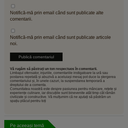
Notifică-mă prin email când sunt publicate alte
comentarii.
Notifică-mă prin email când sunt publicate articole
noi.
Vă rugăm să păstrați un ton respectuos în comentarii.
Limbajul ofensator, injuriile, comentariile instigatoare la ură sau
postarea repetată și abuzivă a aceluiași mesaj pot duce la ștergerea
comentariului și, în unele cazuri, la suspendarea temporară a
dreptului de a comenta.
Comunitatea noastră este despre pasiunea pentru mâncare, rețete și
experiențe culinare, iar discuțiile sunt binevenite atât timp cât rămân
civilizate și constructive. Vă mulțumim că ne ajutați să păstrăm un
spațiu plăcut pentru toți
Pe aceeași temă