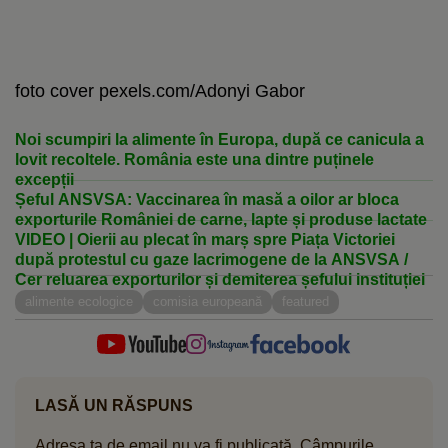
foto cover pexels.com/Adonyi Gabor
Noi scumpiri la alimente în Europa, după ce canicula a
lovit recoltele. România este una dintre puținele
excepții
Șeful ANSVSA: Vaccinarea în masă a oilor ar bloca
exporturile României de carne, lapte și produse lactate
VIDEO | Oierii au plecat în marș spre Piața Victoriei
după protestul cu gaze lacrimogene de la ANSVSA /
Cer reluarea exporturilor și demiterea șefului instituției
alimente ecologice
comisia europeană
featured
LASĂ UN RĂSPUNS
Adresa ta de email nu va fi publicată.
Câmpurile