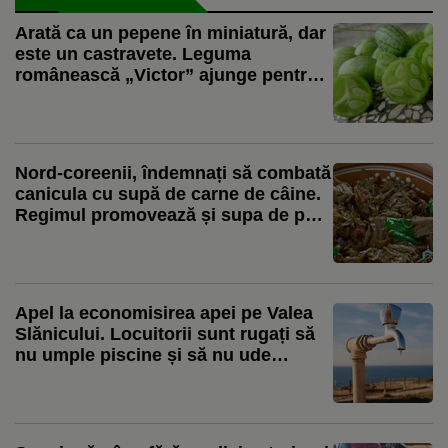
Arată ca un pepene în miniatură, dar
este un castravete. Leguma
românească „Victor” ajunge pentru
prima dată la vânzare
Nord-coreenii, îndemnați să combată
canicula cu supă de carne de câine.
Regimul promovează și supa de pui
ca aliment pentru zilele toride
Apel la economisirea apei pe Valea
Slănicului. Locuitorii sunt rugați să
nu umple piscine și să nu ude
grădinile