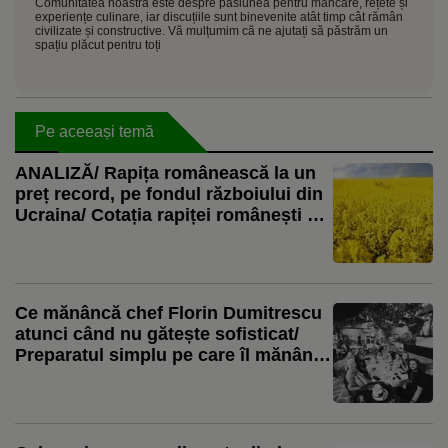
Comunitatea noastră este despre pasiunea pentru mâncare, rețete și
experiențe culinare, iar discuțiile sunt binevenite atât timp cât rămân
civilizate și constructive. Vă mulțumim că ne ajutați să păstrăm un
spațiu plăcut pentru toți
Pe aceeași temă
ANALIZĂ/ Rapița românească la un
preț record, pe fondul războiului din
Ucraina/ Cotația rapiței românești a
urcat la 544 de euro pe tonă! UE și
Polonia, cumpărători de top!
Ce mănâncă chef Florin Dumitrescu
atunci când nu gătește sofisticat/
Preparatul simplu pe care îl mănâncă
cu mâna!/ „Cred că dovada supremă
de iubire este să mâncăm toți din
aceeași farfurie”