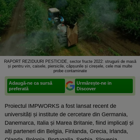
RAPORT REZIDUURI PESTICIDE, sector fructe 2022: strugurii de masă
și pentru vin, caisele, piersicile, căpșunile și cireșele, cele mai multe
probe contaminate
Adaugă-ne ca sursă
Urmărește-ne in
preferată
Discover
Proiectul IMPWORKS a fost lansat recent de
universități și institute de cercetare din Germania,
Danemarca, Italia și Marea Britanie, fiind implicați și
alți parteneri din Belgia, Finlanda, Grecia, Irlanda,
Olanda, Polonia, Portugalia, Serbia, Slovenia,