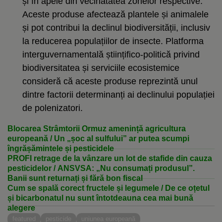
și în apele din vecinătatea zonelor respective.
Aceste produse afectează plantele și animalele
și pot contribui la declinul biodiversității, inclusiv
la reducerea populațiilor de insecte. Platforma
interguvernamentală științifico-politică privind
biodiversitatea și serviciile ecosistemice
consideră că aceste produse reprezintă unul
dintre factorii determinanți ai declinului populației
de polenizatori.
Blocarea Strâmtorii Ormuz amenință agricultura
europeană / Un „șoc al sulfului” ar putea scumpi
îngrășămintele și pesticidele
PROFI retrage de la vânzare un lot de stafide din cauza
pesticidelor / ANSVSA: „Nu consumați produsul”.
Banii sunt returnați și fără bon fiscal
Cum se spală corect fructele și legumele / De ce oțetul
și bicarbonatul nu sunt întotdeauna cea mai bună
alegere
featured
pesticide
uniunea europeană