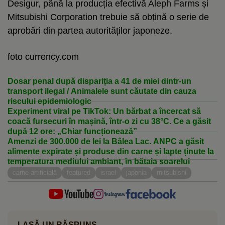
Desigur, până la producția efectivă Aleph Farms și
Mitsubishi Corporation trebuie să obțină o serie de
aprobări din partea autorităților japoneze.
foto currency.com
Dosar penal după dispariția a 41 de miei dintr-un
transport ilegal / Animalele sunt căutate din cauza
riscului epidemiologic
Experiment viral pe TikTok: Un bărbat a încercat să
coacă fursecuri în mașină, într-o zi cu 38°C. Ce a găsit
după 12 ore: „Chiar funcționează”
Amenzi de 300.000 de lei la Bâlea Lac. ANPC a găsit
alimente expirate și produse din carne și lapte ținute la
temperatura mediului ambiant, în bătaia soarelui
carne artificială
featured
israel
japonia
mitsubishi
LASĂ UN RĂSPUNS