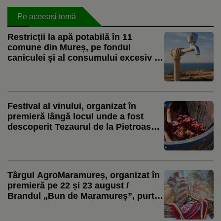
Pe aceeași temă
Restricții la apă potabilă în 11
comune din Mureș, pe fondul
caniculei și al consumului excesiv /
Aquaserv: Apa de la robinet este
folosită inclusiv pentru irigarea
culturilor
Festival al vinului, organizat în
premieră lângă locul unde a fost
descoperit Tezaurul de la Pietroasele
/ Buzău Wine Fest începe cu
tradiționala zdrobire a strugurilor cu
picioarele goale
Târgul AgroMaramureș, organizat în
premieră pe 22 și 23 august /
Brandul „Bun de Maramureș”, purtat
de peste 50 de produse
agroalimentare, va fi relansat