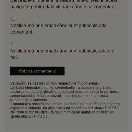
Salvează-mi numele, emailul și site-ul web în acest
navigator pentru data viitoare când o să comentez.
Notifică-mă prin email când sunt publicate alte
comentarii.
Notifică-mă prin email când sunt publicate articole
noi.
Vă rugăm să păstrați un ton respectuos în comentarii.
Limbajul ofensator, injuriile, comentariile instigatoare la ură sau
postarea repetată și abuzivă a aceluiași mesaj pot duce la ștergerea
comentariului și, în unele cazuri, la suspendarea temporară a
dreptului de a comenta.
Comunitatea noastră este despre pasiunea pentru mâncare, rețete și
experiențe culinare, iar discuțiile sunt binevenite atât timp cât rămân
civilizate și constructive. Vă mulțumim că ne ajutați să păstrăm un
spațiu plăcut pentru toți