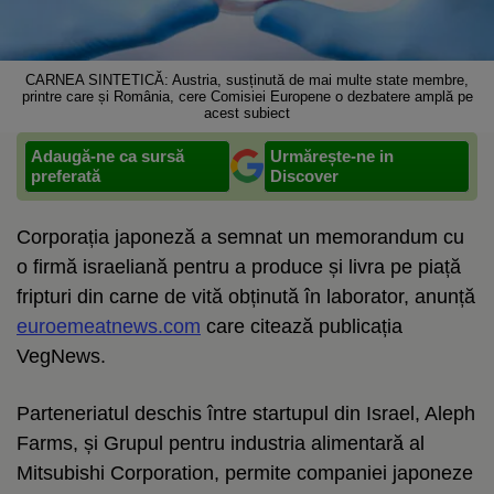
CARNEA SINTETICĂ: Austria, susținută de mai multe state membre,
printre care și România, cere Comisiei Europene o dezbatere amplă pe
acest subiect
Adaugă-ne ca sursă
Urmărește-ne in
preferată
Discover
Corporația japoneză a semnat un memorandum cu
o firmă israeliană pentru a produce și livra pe piață
fripturi din carne de vită obținută în laborator, anunță
euroemeatnews.com
care citează publicația
VegNews.
Parteneriatul deschis între startupul din Israel, Aleph
Farms, și Grupul pentru industria alimentară al
Mitsubishi Corporation, permite companiei japoneze