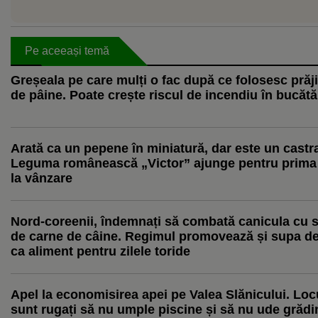
Pe aceeași temă
Greșeala pe care mulți o fac după ce folosesc prăji
de pâine. Poate crește riscul de incendiu în bucătă
Arată ca un pepene în miniatură, dar este un castr
Leguma românească „Victor” ajunge pentru prima
la vânzare
Nord-coreenii, îndemnați să combată canicula cu 
de carne de câine. Regimul promovează și supa de
ca aliment pentru zilele toride
Apel la economisirea apei pe Valea Slănicului. Locu
sunt rugați să nu umple piscine și să nu ude grădi