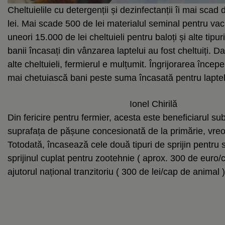
Cheltuielile cu detergenții și dezinfectanții îi mai scad 
lei. Mai scade 500 de lei materialul seminal pentru vac
uneori 15.000 de lei cheltuieli pentru baloți și alte tipu
banii încasați din vânzarea laptelui au fost cheltuiți. D
alte cheltuieli, fermierul e mulțumit. Îngrijorarea încep
mai chetuiască bani peste suma încasată pentru laptele 
Ionel Chirilă
Din fericire pentru fermier, acesta este beneficiarul su
suprafața de pășune concesionată de la primărie, vreo
Totodată, încasează cele două tipuri de sprijin pentru 
sprijinul cuplat pentru zootehnie ( aprox. 300 de euro/
ajutorul național tranzitoriu ( 300 de lei/cap de animal )