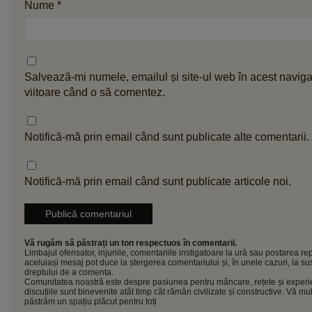
Nume
*
Salvează-mi numele, emailul și site-ul web în acest naviga
viitoare când o să comentez.
Notifică-mă prin email când sunt publicate alte comentarii.
Notifică-mă prin email când sunt publicate articole noi.
Vă rugăm să păstrați un ton respectuos în comentarii.
Limbajul ofensator, injuriile, comentariile instigatoare la ură sau postarea re
aceluiași mesaj pot duce la ștergerea comentariului și, în unele cazuri, la
dreptului de a comenta.
Comunitatea noastră este despre pasiunea pentru mâncare, rețete și experien
discuțiile sunt binevenite atât timp cât rămân civilizate și constructive. Vă m
păstrăm un spațiu plăcut pentru toți