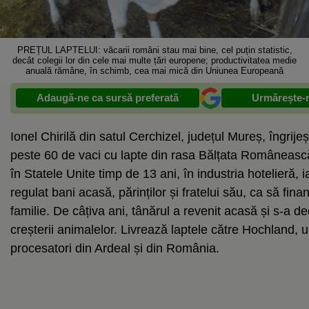
PREȚUL LAPTELUI: văcarii români stau mai bine, cel puțin statistic,
decât colegii lor din cele mai multe țări europene; productivitatea medie
anuală rămâne, în schimb, cea mai mică din Uniunea Europeană
Adaugă-ne ca sursă preferată
Urmărește-n
Ionel Chirilă din satul Cerchizel, județul Mureș, îngrije
peste 60 de vaci cu lapte din rasa Bălțata Românească
în Statele Unite timp de 13 ani, în industria hotelieră, i
regulat bani acasă, părinților și fratelui său, ca să fin
familie. De câțiva ani, tânărul a revenit acasă și s-a de
creșterii animalelor. Livrează laptele către Hochland, u
procesatori din Ardeal și din România.