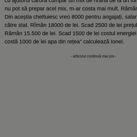
cu ajutorul cărora cumpăr un mix de hrană de la un fur
nu pot să prepar acel mix, m-ar costa mai mult. Rămân
Din aceștia cheltuiesc vreo 8000 pentru angajați, salarii
către stat. Rîmân 18000 de lei. Scad 2500 de lei preț
Rămân 15.500 de lei. Scad 1500 de lei costul energiei
costă 1000 de lei apa din rețea” calculează Ionel.
- articolul continuă mai jos -