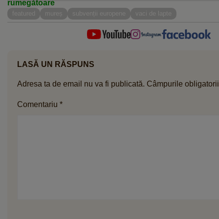
rumegătoare
featured
mureș
subvenții europene
vaci de lapte
LASĂ UN RĂSPUNS
Adresa ta de email nu va fi publicată.
Câmpurile obligatori
Comentariu
*