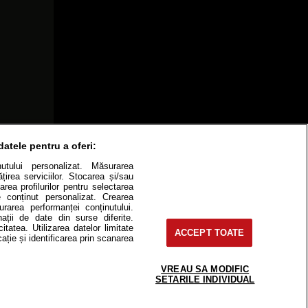
datele pentru a oferi:
inutului personalizat. Măsurarea
irea serviciilor. Stocarea și/sau
area profilurilor pentru selectarea
de conținut personalizat. Crearea
surarea performanței conținutului.
nații de date din surse diferite.
itatea. Utilizarea datelor limitate
ACCEPT TOATE
ație și identificarea prin scanarea
VREAU SA MODIFIC
SETARILE INDIVIDUAL
ES