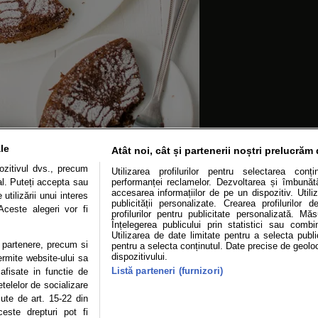
le
Atât noi, cât și partenerii noștri prelucrăm 
zitivul dvs., precum
Utilizarea profilurilor pentru selectarea conț
al. Puteți accepta sau
performanței reclamelor. Dezvoltarea și îmbunătăț
accesarea informațiilor de pe un dispozitiv. Utiliz
utilizării unui interes
publicității personalizate. Crearea profilurilor 
Aceste alegeri vor fi
profilurilor pentru publicitate personalizată. Mă
Înțelegerea publicului prin statistici sau combi
oto Dreamstime
Utilizarea de date limitate pentru a selecta public
te partenere, precum si
pentru a selecta conținutul. Date precise de geoloc
dispozitivului.
ermite website-ului sa
Listă parteneri (furnizori)
 afisate in functie de
etelelor de socializare
zute de art. 15-22 din
OLITICĂ DE CONFIDENȚIALITATE
DESPRE NOI
MODIFICĂ PREFERINȚE COOKI
este drepturi pot fi
Modifică Setările Cookie