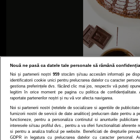
Nouă ne pasă ca datele tale personale să rămână confidenția
Noi și partenerii noștri
959
stocăm și/sau accesăm informații pe dispo
identificatorii cookie unici pentru prelucrarea datelor cu caracter person
gestiona preferințele dvs. făcând clic mai jos, respectiv vă puteți opune 
legitim în orice moment pe pagina cu politica de confidențialitate. 
raportate partenerilor noștri și nu vă vor afecta navigarea.
f
Noi si partenerii nostri (retelele de socializare si agentiile de publicita
furnizorii nostri de servicii de date analitice) prelucram date pentru a p
functioneze, pentru a personaliza continutul si anunturile publicitare
interesele si/sau profilul dvs., pentru a va oferi functionalitati aferente r
si pentru a analiza traficul pe website. Beneficiati de drepturile preva
P
GDPR in legatura cu prelucrarea datelor cu caracter personal. Ac