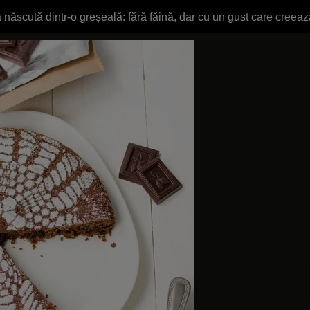
nă născută dintr-o greșeală: fără făină, dar cu un gust care cree