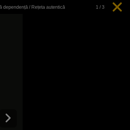
ază dependență / Rețeta autentică
1
/
3