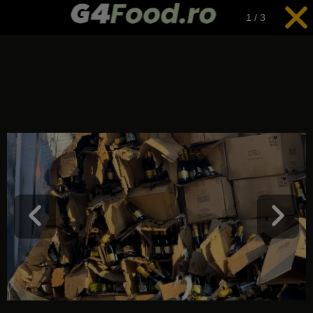
1
/
3