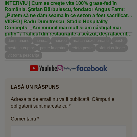
INTERVIU | Cum se crește vita 100% grass-fed în
România. Ștefan Bărbulescu, fondator Angus Farm:
„Putem să ne dăm seama în ce sezon a fost sacrificat
animalul după gustul fripturii”
VIDEO | Radu Dumitrescu, Stadio Hospitality
Concepts: „Am muncit mai mult și am câștigat mai
puțin” / Traficul din restaurante a scăzut, deși afacerile
au crescut. Care sunt motivele
don mariano
horeca
macrou
marian cuzdrioreanu
pește
pește la cuptor
peste la gratar
reteta peste
sfaturi culinare
victorița pescărița
LASĂ UN RĂSPUNS
Adresa ta de email nu va fi publicată.
Câmpurile
obligatorii sunt marcate cu
*
Comentariu
*