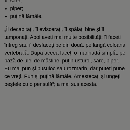
sare;
piper;
puțină lămâie.
„Îl decapitați, îl eviscerați, îl spălați bine și îl
tamponați. Apoi aveți mai multe posibilități: îl faceți
întreg sau îl desfaceți pe din două, pe lângă coloana
vertebrală. După aceea faceți o marinadă simplă, pe
bază de ulei de măsline, puțin usturoi, sare, piper.
Eu mai pun și busuioc sau rozmarin, dar puteți pune
ce vreți. Pun și puțină lămâie. Amestecați și ungeți
peștele cu o pensulă”; a mai sus acesta.