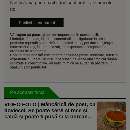
Notifică-mă prin email când sunt publicate articole
noi.
Vă rugăm să păstrați un ton respectuos în comentarii.
Limbajul ofensator, injuriile, comentariile instigatoare la ură sau
postarea repetată și abuzivă a aceluiași mesaj pot duce la ștergerea
comentariului și, în unele cazuri, la suspendarea temporară a
dreptului de a comenta.
Comunitatea noastră este despre pasiunea pentru mâncare, rețete și
experiențe culinare, iar discuțiile sunt binevenite atât timp cât rămân
civilizate și constructive. Vă mulțumim că ne ajutați să păstrăm un
spațiu plăcut pentru toți
Pe aceeași temă
VIDEO FOTO | Mâncărică de post, cu
dovlecei. Se poate servi și rece și
caldă și poate fi pusă și la borcan
pentru iarnă