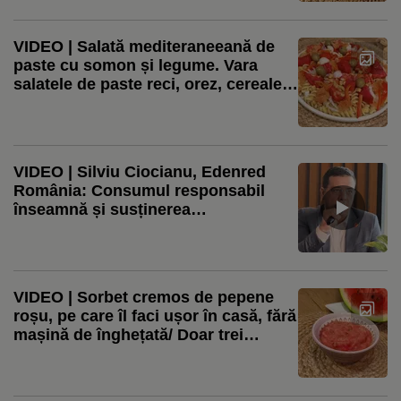
VIDEO | Salată mediteraneeană de
paste cu somon și legume. Vara
salatele de paste reci, orez, cereale
sau leguminoase sunt salvarea
VIDEO | Silviu Ciocianu, Edenred
România: Consumul responsabil
înseamnă și susținerea
producătorilor locali / Aproape 80%
dintre restaurante observă o creștere
a cererii pentru produse locale
VIDEO | Sorbet cremos de pepene
roșu, pe care îl faci ușor în casă, fără
mașină de înghețată/ Doar trei
ingrediente, pentru un desert fără
zahăr