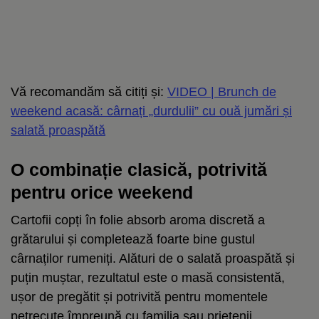
Vă recomandăm să citiți și:
VIDEO | Brunch de
weekend acasă: cârnați „durdulii” cu ouă jumări și
salată proaspătă
O combinație clasică, potrivită
pentru orice weekend
Cartofii copți în folie absorb aroma discretă a
grătarului și completează foarte bine gustul
cârnaților rumeniți. Alături de o salată proaspătă și
puțin muștar, rezultatul este o masă consistentă,
ușor de pregătit și potrivită pentru momentele
petrecute împreună cu familia sau prietenii.