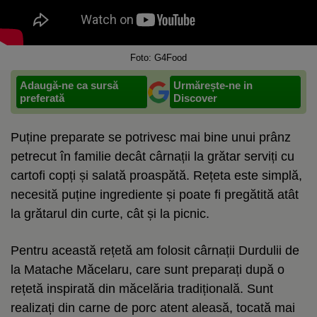
Foto: G4Food
Adaugă-ne ca sursă
Urmărește-ne in
preferată
Discover
Puține preparate se potrivesc mai bine unui prânz
petrecut în familie decât cârnații la grătar serviți cu
cartofi copți și salată proaspătă. Rețeta este simplă,
necesită puține ingrediente și poate fi pregătită atât
la grătarul din curte, cât și la picnic.
Pentru această rețetă am folosit cârnații Durdulii de
la Matache Măcelaru, care sunt preparați după o
rețetă inspirată din măcelăria tradițională. Sunt
realizați din carne de porc atent aleasă, tocată mai