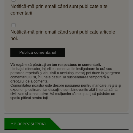
Notifică-mă prin email când sunt publicate alte
comentarii.
Notifică-mă prin email când sunt publicate articole
noi.
Vă rugăm să păstrați un ton respectuos în comentarii.
Limbajul ofensator, injuriile, comentariile instigatoare la ură sau
postarea repetată și abuzivă a aceluiași mesaj pot duce la ștergerea
comentariului și, în unele cazuri, la suspendarea temporară a
dreptului de a comenta.
Comunitatea noastră este despre pasiunea pentru mâncare, rețete și
experiențe culinare, iar discuțiile sunt binevenite atât timp cât rămân
civilizate și constructive. Vă mulțumim că ne ajutați să păstrăm un
spațiu plăcut pentru toți
Pe aceeași temă