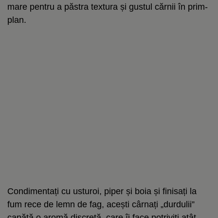
mare pentru a păstra textura și gustul cărnii în prim-
plan.
Condimentați cu usturoi, piper și boia și finisați la
fum rece de lemn de fag, acești cârnați „durdulii”
capătă o aromă discretă, care îi face potriviți atât