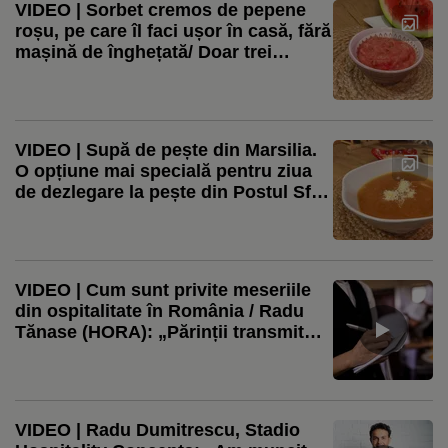
VIDEO | Sorbet cremos de pepene
roșu, pe care îl faci ușor în casă, fără
mașină de înghețată/ Doar trei
ingrediente, pentru un desert fără
zahăr
VIDEO | Supă de pește din Marsilia.
O opțiune mai specială pentru ziua
de dezlegare la pește din Postul Sf.
Mării. Sau doar un prânz de vacanță
VIDEO | Cum sunt privite meseriile
din ospitalitate în România / Radu
Tănase (HORA): „Părinții transmit
copiilor că este o rușine să devii
ospătar” / Radu Dumitrescu (CEO
Stadio): „Poți ajunge de la picol la
proprietar de restaurant”
VIDEO | Radu Dumitrescu, Stadio