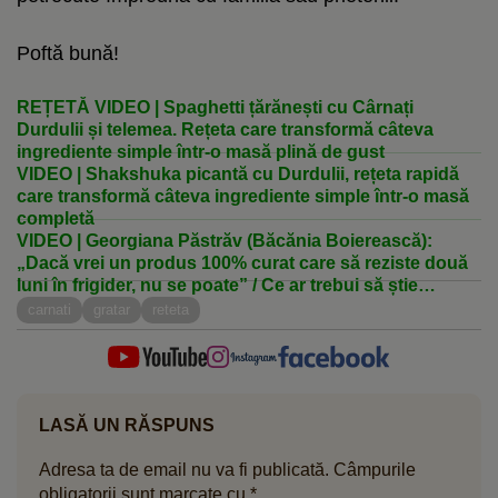
Poftă bună!
REȚETĂ VIDEO | Spaghetti țărănești cu Cârnați
Durdulii și telemea. Rețeta care transformă câteva
ingrediente simple într-o masă plină de gust
VIDEO | Shakshuka picantă cu Durdulii, rețeta rapidă
care transformă câteva ingrediente simple într-o masă
completă
VIDEO | Georgiana Păstrăv (Băcănia Boierească):
„Dacă vrei un produs 100% curat care să reziste două
luni în frigider, nu se poate” / Ce ar trebui să știe
consumatorii când cumpără mezeluri
carnati
gratar
reteta
LASĂ UN RĂSPUNS
Adresa ta de email nu va fi publicată.
Câmpurile
obligatorii sunt marcate cu
*