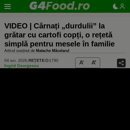
VIDEO | Cârnați „durdulii” la
grătar cu cartofi copți, o rețetă
simplă pentru mesele în familie
Articol susținut de
Matache Măcelarul
04 iun. 2026,
REȚETE
1790
Ingrid Georgescu