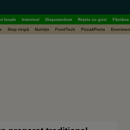
ri locale
Interviuri
Disputandum
Rețete cu gust
Fântâna 
e
Stop risipă
Nutriție
FoodTech
Pizza&Pasta
Evenimen