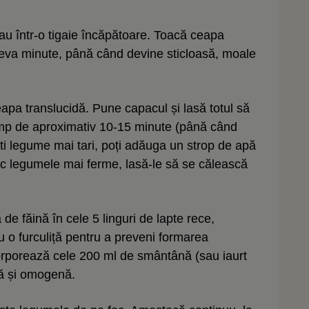
 sau într-o tigaie încăpătoare. Toacă ceapa
teva minute, până când devine sticloasă, moale
pa translucidă. Pune capacul și lasă totul să
 timp de aproximativ 10-15 minute (până când
i legume mai tari, poți adăuga un strop de apă
lac legumele mai ferme, lasă-le să se călească
 de făină în cele 5 linguri de lapte rece,
 o furculiță pentru a preveni formarea
orporează cele 200 ml de smântână (sau iaurt
nă și omogenă.