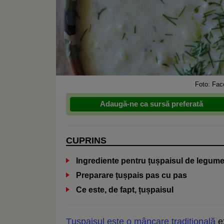
Foto: Fac
Adaugă-ne ca sursă preferată
CUPRINS
Ingrediente pentru țușpaisul de legum
Preparare țușpais pas cu pas
Ce este, de fapt, țușpaisul
Țușpaisul este o mâncare tradițională
ex