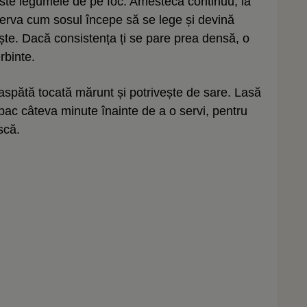
ste legumele de pe foc. Amestecă continuu, la
serva cum sosul începe să se lege și devină
ște. Dacă consistența ți se pare prea densă, o
rbinte.
spătă tocată mărunt și potrivește de sare. Lasă
c câteva minute înainte de a o servi, pentru
scă.