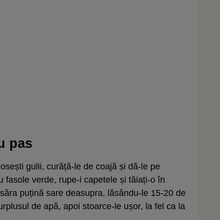
u pas
sești gulii, curăță-le de coajă și dă-le pe
fasole verde, rupe-i capetele și tăiați-o în
presăra puțină sare deasupra, lăsându-le 15-20 de
urplusul de apă, apoi stoarce-le ușor, la fel ca la