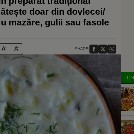
un preparat tradițional
ătește doar din dovlecei/
cu mazăre, gulii sau fasole
SHARE:
Cel