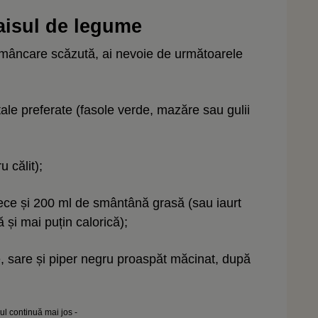
aisul de legume
 mâncare scăzută, ai nevoie de următoarele
le preferate (fasole verde, mazăre sau gulii
u călit);
 rece și 200 ml de smântână grasă (sau iaurt
 și mai puțin calorică);
 sare și piper negru proaspăt măcinat, după
lul continuă mai jos -