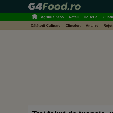
Agribusiness
Retail
HoReCa
Gustu
Călătorii Culinare
Climalert
Analize
Rețet