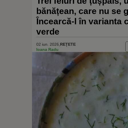
Trei feluri de țușpais, 
bănățean, care nu se g
Încearcă-l în varianta 
verde
02 iun. 2026,
REȚETE
Ioana Radu