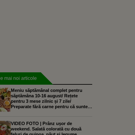
e mai noi articole
Meniu săptămânal complet pentru
săptămâna 10-16 august/ Rețete
pentru 3 mese zilnic și 7 zile/
Preparate fără carne pentru că suntem
încă în Postul Sf. Mării până pe 15
august
VIDEO FOTO | Prânz ușor de
weekend. Salată colorată cu două
feluri de quinoa, năut și legume