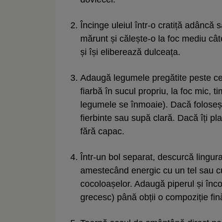
Încinge uleiul într-o cratiță adâncă
mărunt și călește-o la foc mediu câ
și își eliberează dulceața.
Adaugă legumele pregătite peste cea
fiarbă în sucul propriu, la foc mic,
legumele se înmoaie). Dacă foloseșt
fierbinte sau supă clară. Dacă îți p
fără capac.
Într-un bol separat, descurcă lingura
amestecând energic cu un tel sau cu
cocoloașelor. Adaugă piperul și înc
grecesc) până obții o compoziție fi