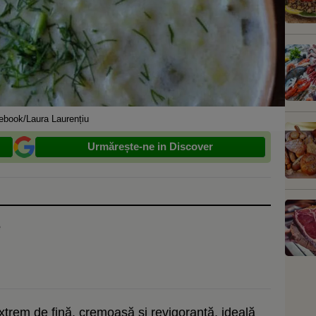
ebook/Laura Laurențiu
Urmărește-ne in Discover
e
trem de fină, cremoasă și revigorantă, ideală