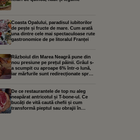
Coasta Opalului, paradisul iubitorilor
de pește și fructe de mare. Cum arată
una dintre cele mai spectaculoase rute
gastronomice de pe litoralul Franței
Războiul din Marea Neagră pune din
nou presiune pe prețul pâinii. Grâul s-
a scumpit cu aproape 6% într-o lună,
iar mărfurile sunt redirecționate spre
Constanța
De ce restaurantele de top nu aleg
neapărat antricotul și T-bone-ul. Ce
bucăți de vită caută chefii și cum
transformă pieptul sau obrajii în
preparate spectaculoase. Ștefan
Bărbulescu: „Cei care sunt de top
preferă provocarea asta”