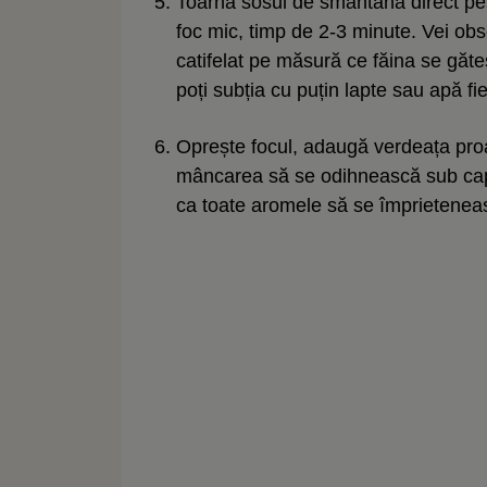
Toarnă sosul de smântână direct pe
foc mic, timp de 2-3 minute. Vei ob
catifelat pe măsură ce făina se găte
poți subția cu puțin lapte sau apă fie
Oprește focul, adaugă verdeața proa
mâncarea să se odihnească sub capa
ca toate aromele să se împrietenea