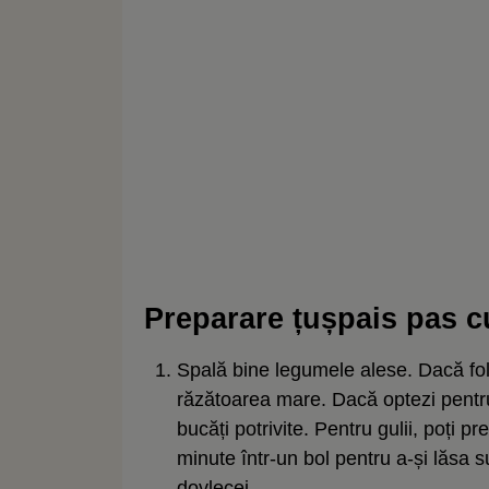
Preparare țușpais pas c
Spală bine legumele alese. Dacă folo
răzătoarea mare. Dacă optezi pentru 
bucăți potrivite. Pentru gulii, poți 
minute într-un bol pentru a-și lăsa s
dovlecei.