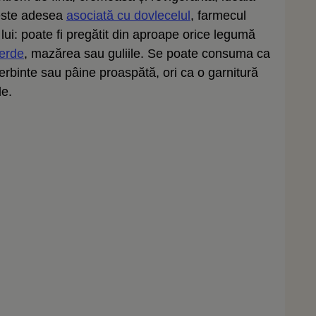
 este adesea
asociată cu dovlecelul
, farmecul
 lui: poate fi pregătit din aproape orice legumă
verde
, mazărea sau guliile. Se poate consuma ca
ierbinte sau pâine proaspătă, ori ca o garnitură
le.