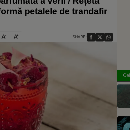
arfumată a verii / Rețeta
formă petalele de trandafir
SHARE:
Cel