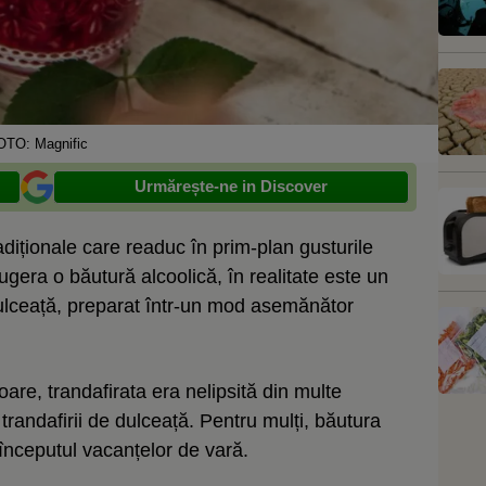
OTO: Magnific
Urmărește-ne in Discover
adiționale care readuc în prim-plan gusturile
ugera o băutură alcoolică, în realitate este un
 dulceață, preparat într-un mod asemănător
oare, trandafirata era nelipsită din multe
trandafirii de dulceață. Pentru mulți, băutura
e începutul vacanțelor de vară.