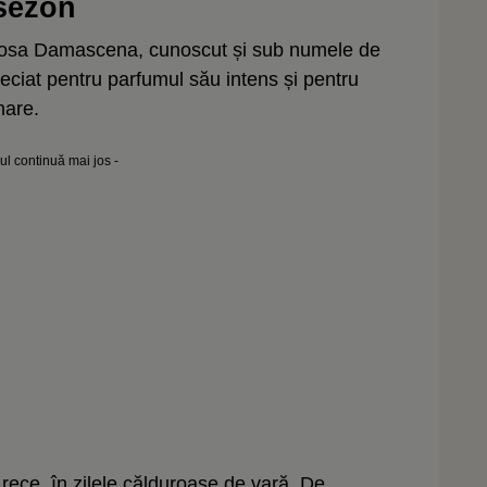
 sezon
 Rosa Damascena, cunoscut și sub numele de
reciat pentru parfumul său intens și pentru
nare.
lul continuă mai jos -
rece, în zilele călduroase de vară. De