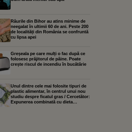
Râurile din Bihor au atins minime de
neegalat în ultimii 60 de ani. Peste 200
de localități din România se confruntă
cu lipsa apei
Greșeala pe care mulți o fac după ce
folosesc prăjitorul de pâine. Poate
crește riscul de incendiu în bucătărie
Unul dintre cele mai folosite tipuri de
plastic alimentar, în centrul unui nou
studiu despre ficatul gras / Cercetător:
Expunerea combinată cu dieta
occidentală a agravat efectele