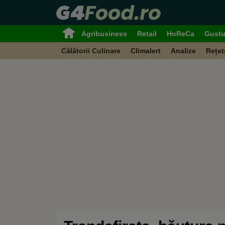
Agribusiness
Retail
HoReCa
Gustu
Călătorii Culinare
Climalert
Analize
Rețet