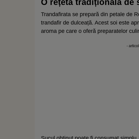
O rețetă tradițională de
Trandafirata se prepară din petale de
trandafir de dulceață. Acest soi este ap
aroma pe care o oferă preparatelor culi
- artico
Sucul obținut poate fi consumat simplu, 