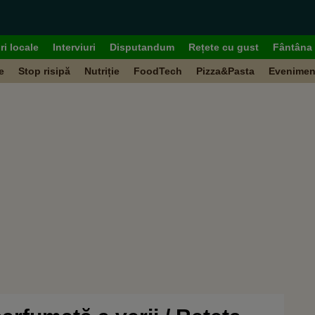
ri locale
Interviuri
Disputandum
Rețete cu gust
Fântâna 
e
Stop risipă
Nutriție
FoodTech
Pizza&Pasta
Evenimen