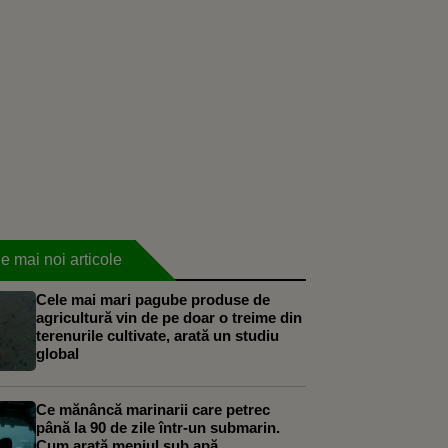
e mai noi articole
Cele mai mari pagube produse de
agricultură vin de pe doar o treime din
terenurile cultivate, arată un studiu
global
Ce mănâncă marinarii care petrec
până la 90 de zile într-un submarin.
Cum arată meniul sub apă