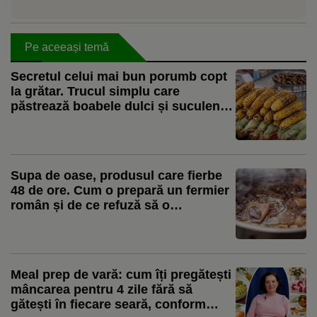
Pe aceeași temă
Secretul celui mai bun porumb copt
la grătar. Trucul simplu care
păstrează boabele dulci și suculente
și le dă aroma perfectă de fum
Supa de oase, produsul care fierbe
48 de ore. Cum o prepară un fermier
român și de ce refuză să o
pasteurizeze: „Nu punem nimic”
Meal prep de vară: cum îți pregătești
mâncarea pentru 4 zile fără să
gătești în fiecare seară, conform