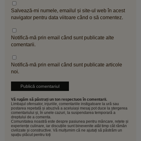
Salvează-mi numele, emailul și site-ul web în acest
navigator pentru data viitoare când o să comentez.
Notifică-mă prin email când sunt publicate alte
comentarii.
Notifică-mă prin email când sunt publicate articole
noi.
Vă rugăm să păstrați un ton respectuos în comentarii.
Limbajul ofensator, injuriile, comentariile instigatoare la ură sau
postarea repetată și abuzivă a aceluiași mesaj pot duce la ștergerea
comentariului și, în unele cazuri, la suspendarea temporară a
dreptului de a comenta.
Comunitatea noastră este despre pasiunea pentru mâncare, rețete și
experiențe culinare, iar discuțiile sunt binevenite atât timp cât rămân
civilizate și constructive. Vă mulțumim că ne ajutați să păstrăm un
spațiu plăcut pentru toți