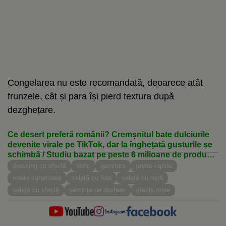
Congelarea nu este recomandată, deoarece atât
frunzele, cât și para își pierd textura după
dezghețare.
Ce desert preferă românii? Cremșnitul bate dulciurile
devenite virale pe TikTok, dar la înghețată gusturile se
schimbă / Studiu bazat pe peste 6 milioane de produse
vândute
dressing cu sfeclă
fistic
garnitura
retete rapide
retete sanatoase
salată cu feta
salată cu pară
salată cu sfeclă
seminte de dovleac
sfecla rosie