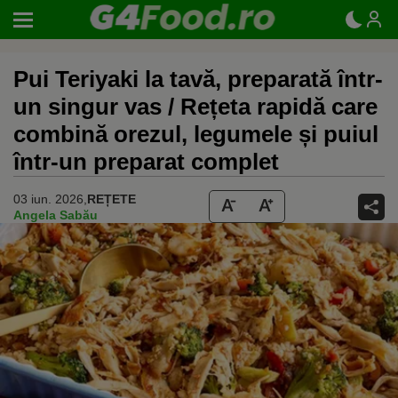
Pui Teriyaki la tavă, preparată într-
un singur vas / Rețeta rapidă care
combină orezul, legumele și puiul
într-un preparat complet
03 iun. 2026,
REȚETE
Angela Sabău