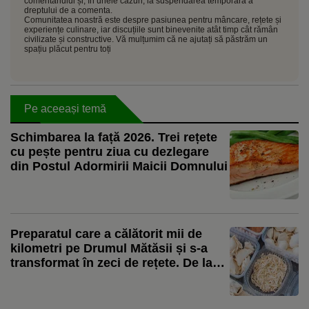
comentariului și, în unele cazuri, la suspendarea temporară a
dreptului de a comenta.
Comunitatea noastră este despre pasiunea pentru mâncare, rețete și
experiențe culinare, iar discuțiile sunt binevenite atât timp cât rămân
civilizate și constructive. Vă mulțumim că ne ajutați să păstrăm un
spațiu plăcut pentru toți
Pe aceeași temă
Schimbarea la față 2026. Trei rețete
cu pește pentru ziua cu dezlegare
din Postul Adormirii Maicii Domnului
Preparatul care a călătorit mii de
kilometri pe Drumul Mătăsii și s-a
transformat în zeci de rețete. De la
colțunașii Chinei la ravioli și pierogi