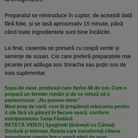
Preparatul se reintroduce în cuptor, de această dată
fără folie, și se lasă aproximativ 15 minute, până
când toate ingredientele sunt bine încălzite.
La final, caserola se presară cu ceapă verde și
semințe de susan. Cei care preferă preparatele mai
picante pot adăuga sos Sriracha sau puțin sos de
soia suplimentar.
Supa de oase, produsul care fierbe 48 de ore. Cum o
prepară un fermier român și de ce refuză să o
pasteurizeze: „Nu punem nimic”
Meal prep de vară: cum îți pregătești mâncarea pentru
4 zile fără să gătești în fiecare seară, conform
nutriționistului Tania Fântână
REȚETĂ VIDEO | Spaghetti țărănești cu Cârnați
Durdulii și telemea. Rețeta care transformă câteva
ingrediente simple într-o masă plină de gust