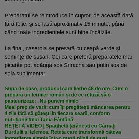
Preparatul se reintroduce în cuptor, de această dată
fără folie, și se lasă aproximativ 15 minute, până
când toate ingredientele sunt bine încălzite.
La final, caserola se presară cu ceapă verde și
semințe de susan. Cei care preferă preparatele mai
picante pot adăuga sos Sriracha sau puțin sos de
soia suplimentar.
Supa de oase, produsul care fierbe 48 de ore. Cum o
prepară un fermier român și de ce refuză să o
pasteurizeze: „Nu punem nimic”
Meal prep de vară: cum îți pregătești mâncarea pentru
4 zile fără să gătești în fiecare seară, conform
nutriționistului Tania Fântână
REȚETĂ VIDEO | Spaghetti țărănești cu Cârnați
Durdulii și telemea. Rețeta care transformă câteva
ingrediente simple într-o masă plină de gust