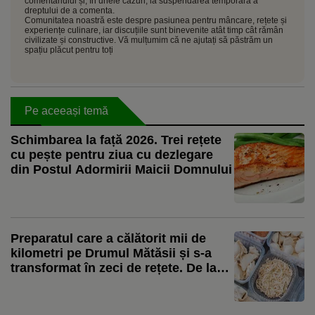
comentariului și, în unele cazuri, la suspendarea temporară a
dreptului de a comenta.
Comunitatea noastră este despre pasiunea pentru mâncare, rețete și
experiențe culinare, iar discuțiile sunt binevenite atât timp cât rămân
civilizate și constructive. Vă mulțumim că ne ajutați să păstrăm un
spațiu plăcut pentru toți
Pe aceeași temă
Schimbarea la față 2026. Trei rețete
cu pește pentru ziua cu dezlegare
din Postul Adormirii Maicii Domnului
Preparatul care a călătorit mii de
kilometri pe Drumul Mătăsii și s-a
transformat în zeci de rețete. De la
colțunașii Chinei la ravioli și pierogi