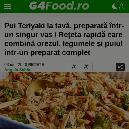
Pui Teriyaki la tavă, preparată într-
un singur vas / Rețeta rapidă care
combină orezul, legumele și puiul
într-un preparat complet
03 iun. 2026,
REȚETE
Angela Sabău