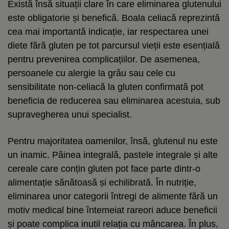
Există însă situații clare în care eliminarea glutenului
este obligatorie și benefică. Boala celiacă reprezintă
cea mai importantă indicație, iar respectarea unei
diete fără gluten pe tot parcursul vieții este esențială
pentru prevenirea complicațiilor. De asemenea,
persoanele cu alergie la grâu sau cele cu
sensibilitate non-celiacă la gluten confirmată pot
beneficia de reducerea sau eliminarea acestuia, sub
supravegherea unui specialist.
Pentru majoritatea oamenilor, însă, glutenul nu este
un inamic. Pâinea integrală, pastele integrale și alte
cereale care conțin gluten pot face parte dintr-o
alimentație sănătoasă și echilibrată. În nutriție,
eliminarea unor categorii întregi de alimente fără un
motiv medical bine întemeiat rareori aduce beneficii
și poate complica inutil relația cu mâncarea. În plus,