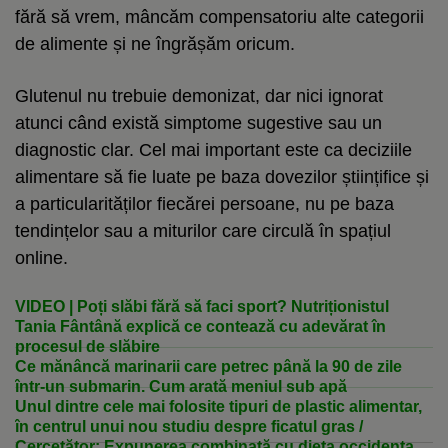
fără să vrem, mâncăm compensatoriu alte categorii
de alimente și ne îngrășăm oricum.
Glutenul nu trebuie demonizat, dar nici ignorat
atunci când există simptome sugestive sau un
diagnostic clar. Cel mai important este ca deciziile
alimentare să fie luate pe baza dovezilor științifice și
a particularităților fiecărei persoane, nu pe baza
tendințelor sau a miturilor care circulă în spațiul
online.
VIDEO | Poți slăbi fără să faci sport? Nutriționistul
Tania Fântână explică ce contează cu adevărat în
procesul de slăbire
Ce mănâncă marinarii care petrec până la 90 de zile
într-un submarin. Cum arată meniul sub apă
Unul dintre cele mai folosite tipuri de plastic alimentar,
în centrul unui nou studiu despre ficatul gras /
Cercetător: Expunerea combinată cu dieta occidentală