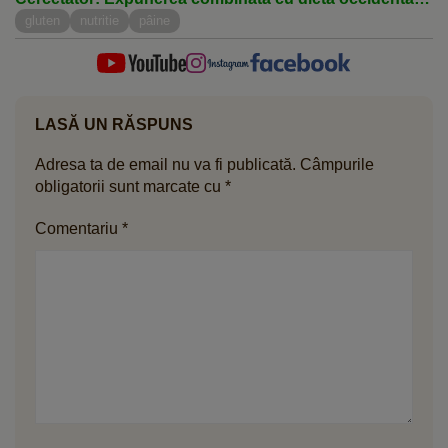
a agravat efectele
gluten
nutritie
pâine
LASĂ UN RĂSPUNS
Adresa ta de email nu va fi publicată.
Câmpurile
obligatorii sunt marcate cu
*
Comentariu
*