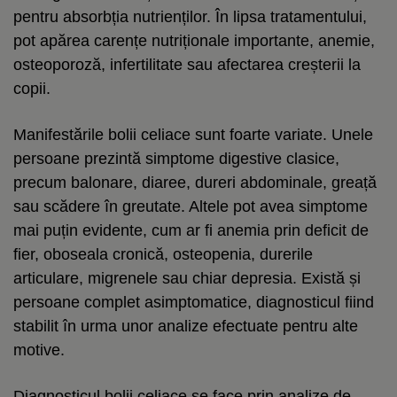
pentru absorbția nutrienților. În lipsa tratamentului,
pot apărea carențe nutriționale importante, anemie,
osteoporoză, infertilitate sau afectarea creșterii la
copii.
Manifestările bolii celiace sunt foarte variate. Unele
persoane prezintă simptome digestive clasice,
precum balonare, diaree, dureri abdominale, greață
sau scădere în greutate. Altele pot avea simptome
mai puțin evidente, cum ar fi anemia prin deficit de
fier, oboseala cronică, osteopenia, durerile
articulare, migrenele sau chiar depresia. Există și
persoane complet asimptomatice, diagnosticul fiind
stabilit în urma unor analize efectuate pentru alte
motive.
Diagnosticul bolii celiace se face prin analize de