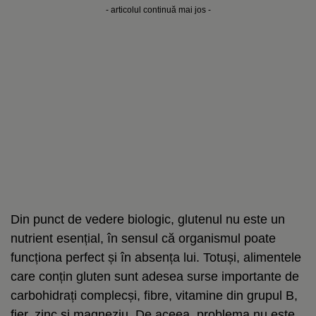
- articolul continuă mai jos -
Din punct de vedere biologic, glutenul nu este un
nutrient esențial, în sensul că organismul poate
funcționa perfect și în absența lui. Totuși, alimentele
care conțin gluten sunt adesea surse importante de
carbohidrați complecși, fibre, vitamine din grupul B,
fier, zinc și magneziu. De aceea, problema nu este