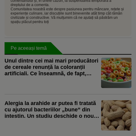
comentariului și, în unele cazuri, la suspendarea temporară a
dreptului de a comenta.
Comunitatea noastră este despre pasiunea pentru mâncare, rețete și
experiențe culinare, iar discuțiile sunt binevenite atât timp cât rămân
civilizate și constructive. Vă mulțumim că ne ajutați să păstrăm un
spațiu plăcut pentru toți
Pe aceeași temă
Unul dintre cei mai mari producători
de cereale renunță la coloranții
artificiali. Ce înseamnă, de fapt,
schimbarea pentru consumatori
Alergia la arahide ar putea fi tratată
cu ajutorul bacteriilor „bune” din
intestin. Un studiu deschide o nouă
direcție de cercetare