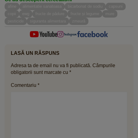
afine
alimentatie sanatoasa
bicarbonat de sodiu
capsuni
copii
ewg
fructe de pădure
fructe și legume
mure
pesticide
siguranta alimentara
zmeură
LASĂ UN RĂSPUNS
Adresa ta de email nu va fi publicată.
Câmpurile
obligatorii sunt marcate cu
*
Comentariu
*