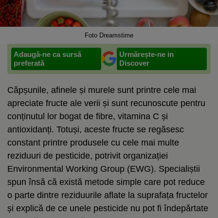
Foto Dreamstime
Adaugă-ne ca sursă
Urmărește-ne in
preferată
Discover
Căpșunile, afinele și murele sunt printre cele mai
apreciate fructe ale verii și sunt recunoscute pentru
conținutul lor bogat de fibre, vitamina C și
antioxidanți. Totuși, aceste fructe se regăsesc
constant printre produsele cu cele mai multe
reziduuri de pesticide, potrivit organizației
Environmental Working Group (EWG). Specialiștii
spun însă că există metode simple care pot reduce
o parte dintre reziduurile aflate la suprafața fructelor
și explică de ce unele pesticide nu pot fi îndepărtate