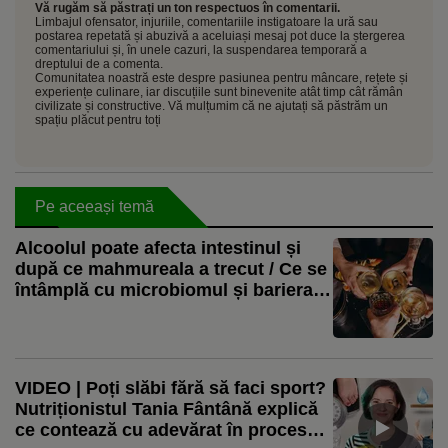
Vă rugăm să păstrați un ton respectuos în comentarii.
Limbajul ofensator, injuriile, comentariile instigatoare la ură sau
postarea repetată și abuzivă a aceluiași mesaj pot duce la ștergerea
comentariului și, în unele cazuri, la suspendarea temporară a
dreptului de a comenta.
Comunitatea noastră este despre pasiunea pentru mâncare, rețete și
experiențe culinare, iar discuțiile sunt binevenite atât timp cât rămân
civilizate și constructive. Vă mulțumim că ne ajutați să păstrăm un
spațiu plăcut pentru toți
Pe aceeași temă
Alcoolul poate afecta intestinul și
după ce mahmureala a trecut / Ce se
întâmplă cu microbiomul și bariera
digestivă
VIDEO | Poți slăbi fără să faci sport?
Nutriționistul Tania Fântână explică
ce contează cu adevărat în procesul