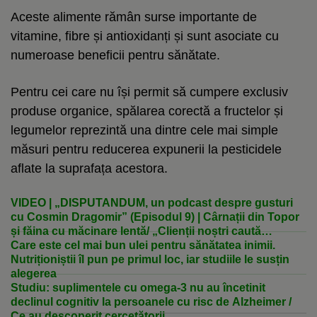
Aceste alimente rămân surse importante de
vitamine, fibre și antioxidanți și sunt asociate cu
numeroase beneficii pentru sănătate.
Pentru cei care nu își permit să cumpere exclusiv
produse organice, spălarea corectă a fructelor și
legumelor reprezintă una dintre cele mai simple
măsuri pentru reducerea expunerii la pesticidele
aflate la suprafața acestora.
VIDEO | „DISPUTANDUM, un podcast despre gusturi
cu Cosmin Dragomir” (Episodul 9) | Cârnații din Topor
și făina cu măcinare lentă/ „Clienții noștri caută
produse naturale și sunt dispuși să plătească pentru
Care este cel mai bun ulei pentru sănătatea inimii.
calitate”
Nutriționiștii îl pun pe primul loc, iar studiile le susțin
alegerea
Studiu: suplimentele cu omega-3 nu au încetinit
declinul cognitiv la persoanele cu risc de Alzheimer /
Ce au descoperit cercetătorii