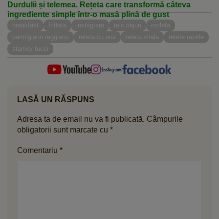
Durdulii și telemea. Rețeta care transformă câteva
ingrediente simple într-o masă plină de gust
breakfast
frittata
instagram
mic dejun
omleta
parmigiano reggiano
reteta cu oua
reteta virala
retete rapide
stanley tucci
LASĂ UN RĂSPUNS
Adresa ta de email nu va fi publicată.
Câmpurile
obligatorii sunt marcate cu
*
Comentariu
*