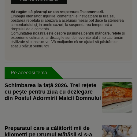
Vă rugăm să păstrați un ton respectuos în comentarii.
Limbajul ofensator, injuriile, comentariile instigatoare la ură sau
postarea repetată și abuzivă a aceluiași mesaj pot duce la ștergerea
comentariului și, în unele cazuri, la suspendarea temporară a
dreptului de a comenta.
Comunitatea noastră este despre pasiunea pentru mâncare, rețete și
experiențe culinare, iar discuțiile sunt binevenite atât timp cât rămân
civilizate și constructive. Vă mulțumim că ne ajutați să păstrăm un
spațiu plăcut pentru toți
Pe aceeași temă
Schimbarea la față 2026. Trei rețete
cu pește pentru ziua cu dezlegare
din Postul Adormirii Maicii Domnului
Preparatul care a călătorit mii de
kilometri pe Drumul Mătăsii și s-a