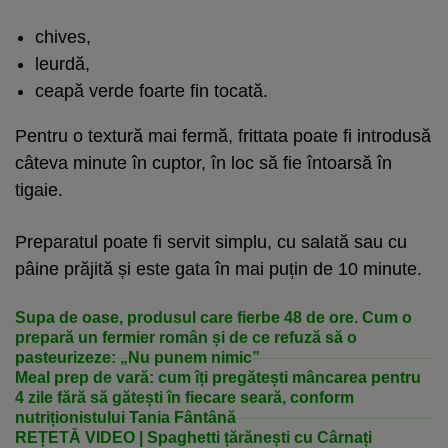
chives,
leurdă,
ceapă verde foarte fin tocată.
Pentru o textură mai fermă, frittata poate fi introdusă
câteva minute în cuptor, în loc să fie întoarsă în
tigaie.
Preparatul poate fi servit simplu, cu salată sau cu
pâine prăjită și este gata în mai puțin de 10 minute.
Supa de oase, produsul care fierbe 48 de ore. Cum o
prepară un fermier român și de ce refuză să o
pasteurizeze: „Nu punem nimic”
Meal prep de vară: cum îți pregătești mâncarea pentru
4 zile fără să gătești în fiecare seară, conform
nutriționistului Tania Fântână
REȚETĂ VIDEO | Spaghetti țărănești cu Cârnați