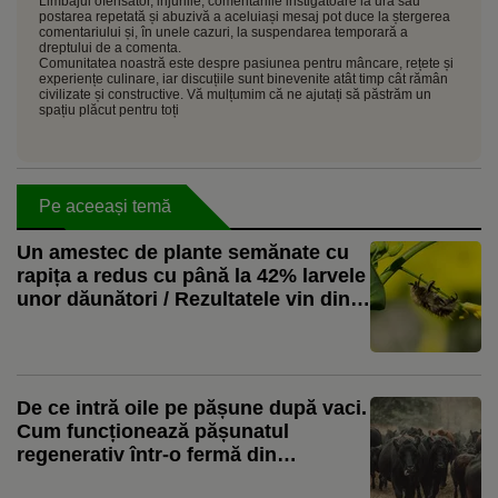
Limbajul ofensator, injuriile, comentariile instigatoare la ură sau
postarea repetată și abuzivă a aceluiași mesaj pot duce la ștergerea
comentariului și, în unele cazuri, la suspendarea temporară a
dreptului de a comenta.
Comunitatea noastră este despre pasiunea pentru mâncare, rețete și
experiențe culinare, iar discuțiile sunt binevenite atât timp cât rămân
civilizate și constructive. Vă mulțumim că ne ajutați să păstrăm un
spațiu plăcut pentru toți
Pe aceeași temă
Un amestec de plante semănate cu
rapița a redus cu până la 42% larvele
unor dăunători / Rezultatele vin din
testări făcute în Franța și Germania
De ce intră oile pe pășune după vaci.
Cum funcționează pășunatul
regenerativ într-o fermă din
România: „Le mutăm pe măsură ce