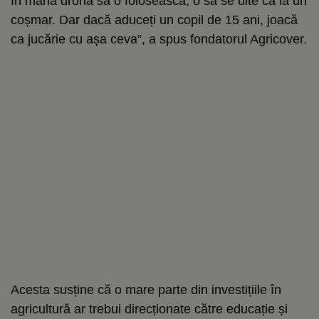
în mână drona să o folosească, o să se uite ca la un
coșmar. Dar dacă aduceți un copil de 15 ani, joacă
ca jucărie cu așa ceva”, a spus fondatorul Agricover.
Acesta susține că o mare parte din investițiile în
agricultură ar trebui direcționate către educație și