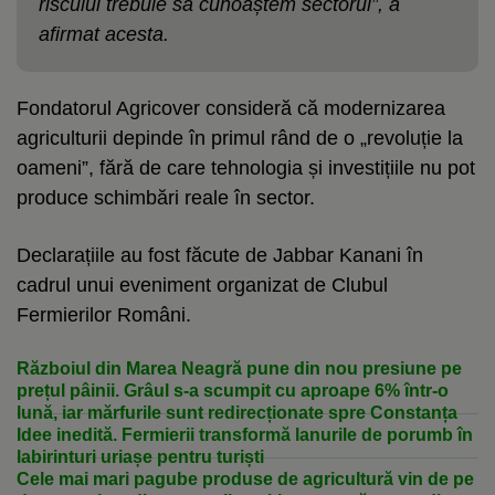
riscului trebuie să cunoaștem sectorul”, a
afirmat acesta.
Fondatorul Agricover consideră că modernizarea
agriculturii depinde în primul rând de o „revoluție la
oameni”, fără de care tehnologia și investițiile nu pot
produce schimbări reale în sector.
Declarațiile au fost făcute de Jabbar Kanani în
cadrul unui eveniment organizat de Clubul
Fermierilor Români.
Războiul din Marea Neagră pune din nou presiune pe
prețul pâinii. Grâul s-a scumpit cu aproape 6% într-o
lună, iar mărfurile sunt redirecționate spre Constanța
Idee inedită. Fermierii transformă lanurile de porumb în
labirinturi uriașe pentru turiști
Cele mai mari pagube produse de agricultură vin de pe