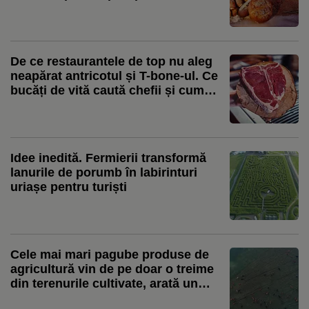
lună, iar mărfurile sunt redirecționate
spre Constanța
De ce restaurantele de top nu aleg
neapărat antricotul și T-bone-ul. Ce
bucăți de vită caută chefii și cum
transformă pieptul sau obrajii în
preparate spectaculoase. Ștefan
Bărbulescu: „Cei care sunt de top
preferă provocarea asta”
Idee inedită. Fermierii transformă
lanurile de porumb în labirinturi
uriașe pentru turiști
Cele mai mari pagube produse de
agricultură vin de pe doar o treime
din terenurile cultivate, arată un
studiu global