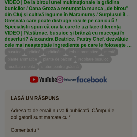
VIDEO | De la biroul unei multinaționale la grădina
bunicilor / Oana Groza a renunțat la munca „de birou”
din Cluj și cultivă legume în Maramureș / Surplusul îl
procesează, păstrând gustul și farmecul rețetelor vechi
Greșeala care poate distruge roșiile pe caniculă /
Specialiștii spun că ora la care le uzi face diferența
VIDEO | Păstârnac, busuioc și brânză cu mucegai în
deserturi? Alexandra Beatrice, Pastry Chef, dezvăluie
cele mai neașteptate ingrediente pe care le folosește în
prăjituri
busuioc
grădină
grădinărit
ierburi aromatice
mentă
plante aromatice
plante de balcon
recoltare busuioc
recoltare mentă
sfaturi pentru grădină
LASĂ UN RĂSPUNS
Adresa ta de email nu va fi publicată.
Câmpurile
obligatorii sunt marcate cu
*
Comentariu
*