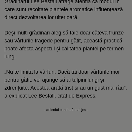
Grădinarul Lee Bestall atrage atenția că modul în
care sunt recoltate plantele aromatice influențează
direct dezvoltarea lor ulterioară.
Deși mulți grădinari aleg să taie doar câteva frunze
sau vârfurile fragede pentru gătit, această practică
poate afecta aspectul și calitatea plantei pe termen
lung.
„Nu te limita la vârfuri. Dacă tai doar vârfurile moi
pentru gătit, vei ajunge să ai tulpini lungi și
zdrențuite. Acestea arată trist și au un gust mai rău”,
a explicat Lee Bestall, citat de Express.
- articolul continuă mai jos -