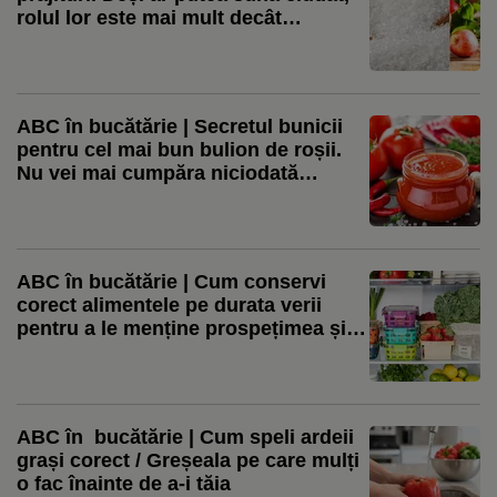
rolul lor este mai mult decât
important
ABC în bucătărie | Secretul bunicii
pentru cel mai bun bulion de roșii.
Nu vei mai cumpăra niciodată
conserve din magazin
ABC în bucătărie | Cum conservi
corect alimentele pe durata verii
pentru a le menține prospețimea și
pentru a preveni intoxicațiile
alimentare
ABC în bucătărie | Cum speli ardeii
grași corect / Greșeala pe care mulți
o fac înainte de a-i tăia