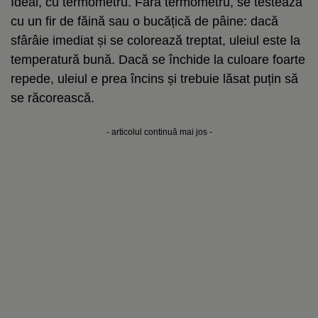
Ideal, cu termometru. Fără termometru, se testează
cu un fir de făină sau o bucățică de pâine: dacă
sfârâie imediat și se colorează treptat, uleiul este la
temperatură bună. Dacă se închide la culoare foarte
repede, uleiul e prea încins și trebuie lăsat puțin să
se răcorească.
- articolul continuă mai jos -