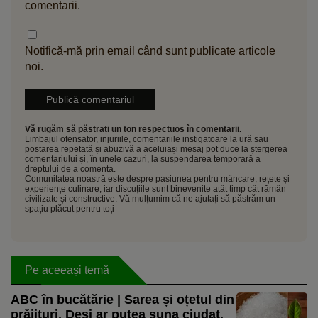
comentarii.
Notifică-mă prin email când sunt publicate articole
noi.
Vă rugăm să păstrați un ton respectuos în comentarii.
Limbajul ofensator, injuriile, comentariile instigatoare la ură sau
postarea repetată și abuzivă a aceluiași mesaj pot duce la ștergerea
comentariului și, în unele cazuri, la suspendarea temporară a
dreptului de a comenta.
Comunitatea noastră este despre pasiunea pentru mâncare, rețete și
experiențe culinare, iar discuțiile sunt binevenite atât timp cât rămân
civilizate și constructive. Vă mulțumim că ne ajutați să păstrăm un
spațiu plăcut pentru toți
Pe aceeași temă
ABC în bucătărie | Sarea și oțetul din
prăjituri. Deși ar putea suna ciudat,