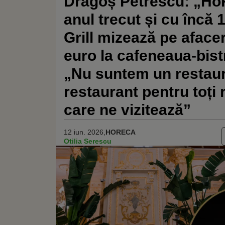
Dragoș Petrescu: „Ho
anul trecut și cu încă 
Grill mizează pe aface
euro la cafeneaua-bist
„Nu suntem un restaur
restaurant pentru toți r
care ne vizitează”
12 iun. 2026,
HORECA
Otilia Serescu