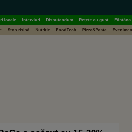
ri locale
Interviuri
Disputandum
Rețete cu gust
Fântâna 
e
Stop risipă
Nutriție
FoodTech
Pizza&Pasta
Evenimen