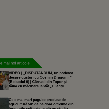
e mai noi articole
VIDEO | „DISPUTANDUM, un podcast
despre gusturi cu Cosmin Dragomir”
(Episodul 9) | Cârnații din Topor și
făina cu măcinare lentă/ „Clienții
noștri caută produse naturale și sunt
dispuși să plătească pentru calitate”
Cele mai mari pagube produse de
agricultură vin de pe doar o treime din
terenurile cultivate, arată un studiu