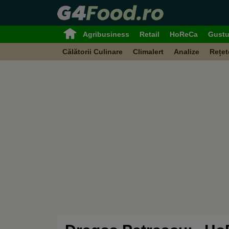
Agribusiness
Retail
HoReCa
Gustu
Călătorii Culinare
Climalert
Analize
Rețet