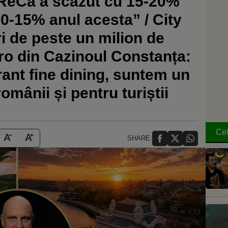
ReCa a scăzut cu 15-20%
10-15% anul acesta” / City
ri de peste un milion de
ro din Cazinoul Constanța:
ant fine dining, suntem un
omânii și pentru turiștii
Cel
SHARE: