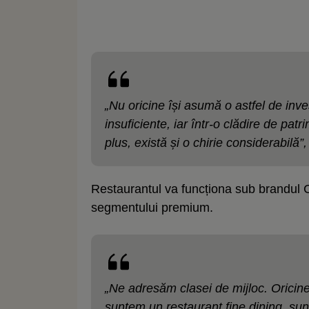
„Nu oricine își asumă o astfel de inves
insuficiente, iar într-o clădire de patr
plus, există și o chirie considerabilă”
Restaurantul va funcționa sub brandul Cit
segmentului premium.
„Ne adresăm clasei de mijloc. Oricin
suntem un restaurant fine dining, sun