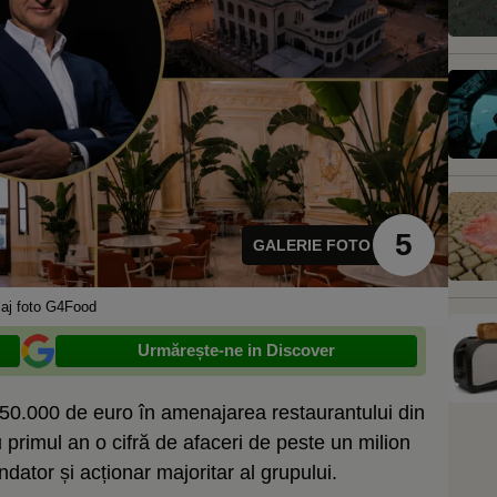
5
GALERIE FOTO
laj foto G4Food
Urmărește-ne in Discover
 650.000 de euro în amenajarea restaurantului din
primul an o cifră de afaceri de peste un milion
dator și acționar majoritar al grupului.