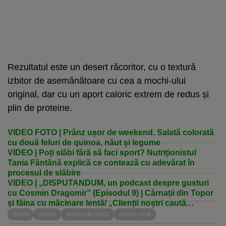
Rezultatul este un desert răcoritor, cu o textură
izbitor de asemănătoare cu cea a mochi-ului
original, dar cu un aport caloric extrem de redus și
plin de proteine.
VIDEO FOTO | Prânz ușor de weekend. Salată colorată
cu două feluri de quinoa, năut și legume
VIDEO | Poți slăbi fără să faci sport? Nutriționistul
Tania Fântână explică ce contează cu adevărat în
procesul de slăbire
VIDEO | „DISPUTANDUM, un podcast despre gusturi
cu Cosmin Dragomir” (Episodul 9) | Cârnații din Topor
și făina cu măcinare lentă/ „Clienții noștri caută
produse naturale și sunt dispuși să plătească pentru
dochi
mochi
mochi de dieta
mochi viral
calitate”