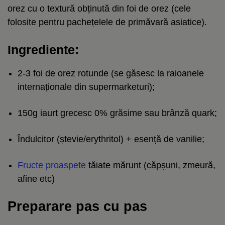
orez cu o textură obținută din foi de orez (cele
folosite pentru pachețelele de primăvară asiatice).
Ingrediente:
2-3 foi de orez rotunde (se găsesc la raioanele
internaționale din supermarketuri);
150g iaurt grecesc 0% grăsime sau brânză quark;
Îndulcitor (ștevie/erythritol) + esență de vanilie;
Fructe proaspete
tăiate mărunt (căpșuni, zmeură,
afine etc)
Preparare pas cu pas