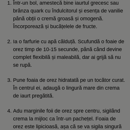
Într-un bol, amestecă bine iaurtul grecesc sau
brânza quark cu îndulcitorul și esența de vanilie
până obții o cremă groasă și omogenă.
Încorporează și bucățelele de fructe.
Ia o farfurie cu apă călduță. Scufundă o foaie de
orez timp de 10-15 secunde, până când devine
complet flexibilă și maleabilă, dar ai grijă să nu
se rupă.
Pune foaia de orez hidratată pe un tocător curat.
În centrul ei, adaugă o lingură mare din crema
de iaurt pregătită.
Adu marginile foii de orez spre centru, sigilând
crema la mijloc ca într-un pachețel. Foaia de
orez este lipicioasă, așa că se va sigila singură