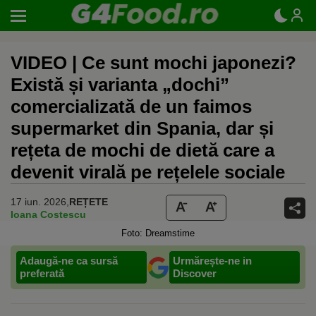
VIDEO | Ce sunt mochi japonezi?
Există și varianta „dochi”
comercializată de un faimos
supermarket din Spania, dar și
rețeta de mochi de dietă care a
devenit virală pe rețelele sociale
17 iun. 2026,
REȚETE
Ioana Costescu
Foto: Dreamstime
Adaugă-ne ca sursă
Urmărește-ne in
preferată
Discover