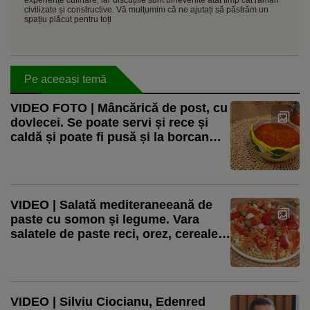
experiențe culinare, iar discuțiile sunt binevenite atât timp cât rămân
civilizate și constructive. Vă mulțumim că ne ajutați să păstrăm un
spațiu plăcut pentru toți
Pe aceeași temă
VIDEO FOTO | Mâncărică de post, cu
dovlecei. Se poate servi și rece și
caldă și poate fi pusă și la borcan
pentru iarnă
VIDEO | Salată mediteraneeană de
paste cu somon și legume. Vara
salatele de paste reci, orez, cereale
sau leguminoase sunt salvarea
VIDEO | Silviu Ciocianu, Edenred