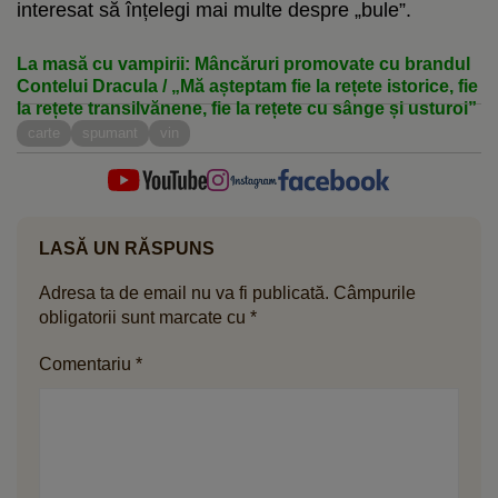
interesat să înțelegi mai multe despre „bule”.
La masă cu vampirii: Mâncăruri promovate cu brandul
Contelui Dracula / „Mă așteptam fie la rețete istorice, fie
la rețete transilvănene, fie la rețete cu sânge și usturoi”
carte
spumant
vin
LASĂ UN RĂSPUNS
Adresa ta de email nu va fi publicată.
Câmpurile
obligatorii sunt marcate cu
*
Comentariu
*