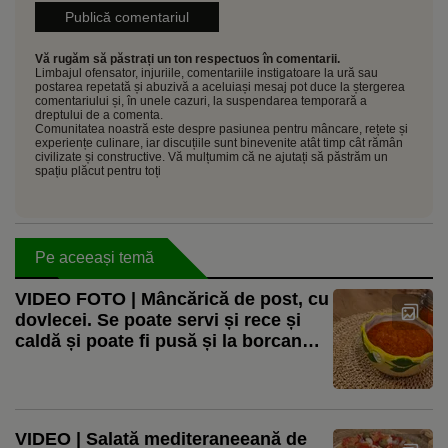
Vă rugăm să păstrați un ton respectuos în comentarii.
Limbajul ofensator, injuriile, comentariile instigatoare la ură sau
postarea repetată și abuzivă a aceluiași mesaj pot duce la ștergerea
comentariului și, în unele cazuri, la suspendarea temporară a
dreptului de a comenta.
Comunitatea noastră este despre pasiunea pentru mâncare, rețete și
experiențe culinare, iar discuțiile sunt binevenite atât timp cât rămân
civilizate și constructive. Vă mulțumim că ne ajutați să păstrăm un
spațiu plăcut pentru toți
Pe aceeași temă
VIDEO FOTO | Mâncărică de post, cu
dovlecei. Se poate servi și rece și
caldă și poate fi pusă și la borcan
pentru iarnă
VIDEO | Salată mediteraneeană de