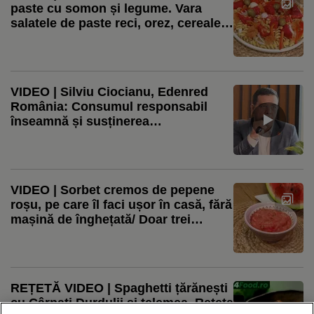
paste cu somon și legume. Vara
salatele de paste reci, orez, cereale
sau leguminoase sunt salvarea
VIDEO | Silviu Ciocianu, Edenred
România: Consumul responsabil
înseamnă și susținerea
producătorilor locali / Aproape 80%
dintre restaurante observă o creștere
a cererii pentru produse locale
VIDEO | Sorbet cremos de pepene
roșu, pe care îl faci ușor în casă, fără
mașină de înghețată/ Doar trei
ingrediente, pentru un desert fără
zahăr
REȚETĂ VIDEO | Spaghetti țărănești
cu Cârnați Durdulii și telemea. Rețeta