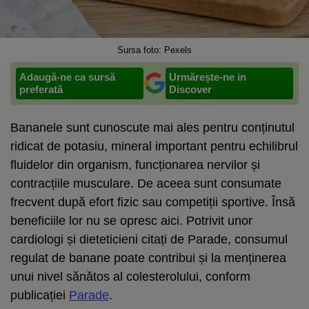
Sursa foto: Pexels
Adaugă-ne ca sursă
Urmărește-ne in
preferată
Discover
Bananele sunt cunoscute mai ales pentru conținutul
ridicat de potasiu, mineral important pentru echilibrul
fluidelor din organism, funcționarea nervilor și
contracțiile musculare. De aceea sunt consumate
frecvent după efort fizic sau competiții sportive. Însă
beneficiile lor nu se opresc aici. Potrivit unor
cardiologi și dieteticieni citați de Parade, consumul
regulat de banane poate contribui și la menținerea
unui nivel sănătos al colesterolului, conform
publicației
Parade
.