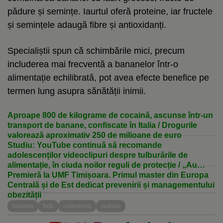
pădure și semințe. Iaurtul oferă proteine, iar fructele
și semințele adaugă fibre și antioxidanți.
Specialiștii spun că schimbările mici, precum
includerea mai frecventă a bananelor într-o
alimentație echilibrată, pot avea efecte benefice pe
termen lung asupra sănătății inimii.
Aproape 800 de kilograme de cocaină, ascunse într-un
transport de banane, confiscate în Italia / Drogurile
valorează aproximativ 250 de milioane de euro
Studiu: YouTube continuă să recomande
adolescenților videoclipuri despre tulburările de
alimentație, în ciuda noilor reguli de protecție / „Au
exploatat exact vulnerabilitățile mele”
Premieră la UMF Timișoara. Primul master din Europa
Centrală și de Est dedicat prevenirii și managementului
obezității
banane
boli
colesterol
nutritie