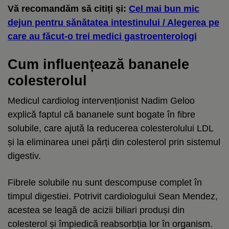
Vă recomandăm să citiți și:
Cel mai bun mic
dejun pentru sănătatea intestinului / Alegerea pe
care au făcut-o trei medici gastroenterologi
Cum influențează bananele
colesterolul
Medicul cardiolog intervenționist Nadim Geloo
explică faptul că bananele sunt bogate în fibre
solubile, care ajută la reducerea colesterolului LDL
și la eliminarea unei părți din colesterol prin sistemul
digestiv.
Fibrele solubile nu sunt descompuse complet în
timpul digestiei. Potrivit cardiologului Sean Mendez,
acestea se leagă de acizii biliari produși din
colesterol și împiedică reabsorbția lor în organism.