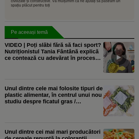
civilizate și constructive. Vă mulțumim că ne ajutați să păstrăm un
spațiu plăcut pentru toți
Pe aceeași temă
VIDEO | Poți slăbi fără să faci sport?
Nutriționistul Tania Fântână explică
ce contează cu adevărat în procesul
de slăbire
Unul dintre cele mai folosite tipuri de
plastic alimentar, în centrul unui nou
studiu despre ficatul gras /
Cercetător: Expunerea combinată cu
dieta occidentală a agravat efectele
Unul dintre cei mai mari producători
de cereale renunță la coloranții