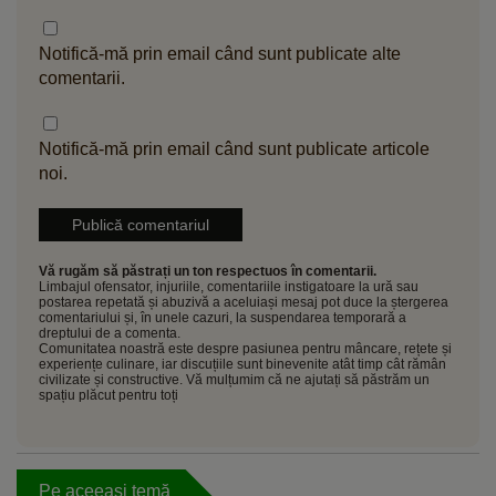
Notifică-mă prin email când sunt publicate alte
comentarii.
Notifică-mă prin email când sunt publicate articole
noi.
Vă rugăm să păstrați un ton respectuos în comentarii.
Limbajul ofensator, injuriile, comentariile instigatoare la ură sau
postarea repetată și abuzivă a aceluiași mesaj pot duce la ștergerea
comentariului și, în unele cazuri, la suspendarea temporară a
dreptului de a comenta.
Comunitatea noastră este despre pasiunea pentru mâncare, rețete și
experiențe culinare, iar discuțiile sunt binevenite atât timp cât rămân
civilizate și constructive. Vă mulțumim că ne ajutați să păstrăm un
spațiu plăcut pentru toți
Pe aceeași temă