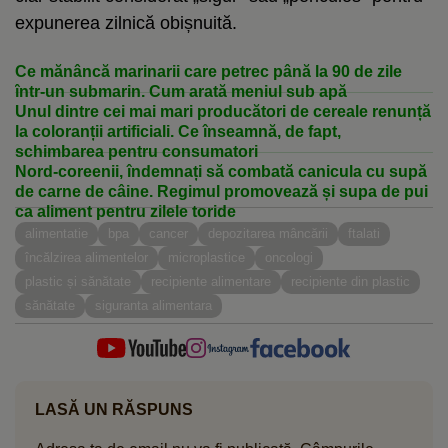
expunerea zilnică obișnuită.
Ce mănâncă marinarii care petrec până la 90 de zile
într-un submarin. Cum arată meniul sub apă
Unul dintre cei mai mari producători de cereale renunță
la coloranții artificiali. Ce înseamnă, de fapt,
schimbarea pentru consumatori
Nord-coreenii, îndemnați să combată canicula cu supă
de carne de câine. Regimul promovează și supa de pui
ca aliment pentru zilele toride
alimentatie
bpa
cancer
depozitarea mâncării
ftalati
încălzirea alimentelor
microplastice
oncologi
plastic și sănătate
recipiente alimentare
recipiente din plastic
sănătate
siguranta alimentara
LASĂ UN RĂSPUNS