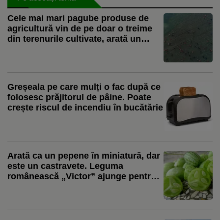
Cele mai mari pagube produse de
agricultură vin de pe doar o treime
din terenurile cultivate, arată un
studiu global
Greșeala pe care mulți o fac după ce
folosesc prăjitorul de pâine. Poate
crește riscul de incendiu în bucătărie
Arată ca un pepene în miniatură, dar
este un castravete. Leguma
românească „Victor” ajunge pentru
prima dată la vânzare